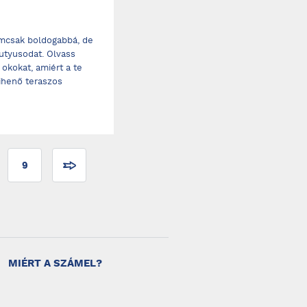
emcsak boldogabbá, de
utyusodat. Olvass
okokat, amiért a te
ihenő teraszos
9
MIÉRT A SZÁMEL?