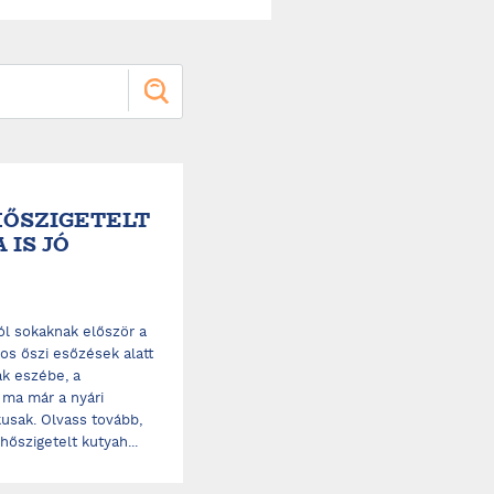
 HŐSZIGETELT
IS JÓ
ól sokaknak először a
os őszi esőzések alatt
ak eszébe, a
 ma már a nyári
kusak. Olvass tovább,
őszigetelt kutyah...