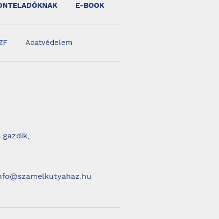
ONTELADÓKNAK
E-BOOK
ZF
Adatvédelem
 gazdik,
 info@szamelkutyahaz.hu