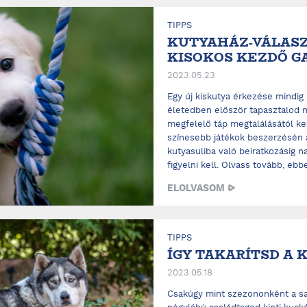
TIPPS
KUTYAHÁZ-VÁLASZ
KISOKOS KEZDŐ G
2023.05.23
Egy új kiskutya érkezése mindig 
életedben először tapasztalod 
megfelelő táp megtalálásától ke
színesebb játékok beszerzésén 
kutyasuliba való beiratkozásig 
figyelni kell. Olvass tovább, ebbe
ELOLVASOM
TIPPS
ÍGY TAKARÍTSD A
2023.05.18
Csakúgy mint szezononként a sa