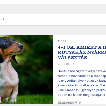
TIPPS
4+1 OK, AMIÉRT A
KUTYAHÁZ NYÁRRA 
VÁLASZTÁS
2023.05.25
Habár a hőszigetelt kutyaházakr
tomboló hóviharok és a többnap
is nyugodtan alvó kutyusok jutn
klímaváltozás miatt ezek az ólak
kánikulában is ugyanilyen prakti
ebben a cikkben megmutatjuk a h
ELOLVASOM