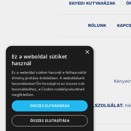
EGYEDI KUTYAHÁZAK
Ö
RÓLUNK
KAPC
×
Ez a weboldal sütiket
használ
Ez a weboldal sütiket használ a felhasználói
élmény javítása érdekében. A weboldalunk
Kényelm
használatával Ön hozzájárul az összes süti
használatához, a Cookie szabályzatunknak
megfelelően.
ÜGYFÉLSZOLGÁLAT:
hé
ÖSSZES ELFOGADÁSA
ÖSSZES ELUTASÍTÁSA