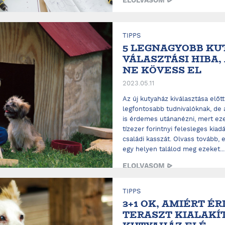
ELOLVASOM
TIPPS
5 LEGNAGYOBB KU
VÁLASZTÁSI HIBA,
NE KÖVESS EL
2023.05.11
Az új kutyaház kiválasztása előt
legfontosabb tudnivalóknak, de 
is érdemes utánanézni, mert ez
tízezer forintnyi felesleges kiad
családi kasszát. Olvass tovább,
egy helyen találod meg ezeket...
ELOLVASOM
TIPPS
3+1 OK, AMIÉRT É
TERASZT KIALAKÍ