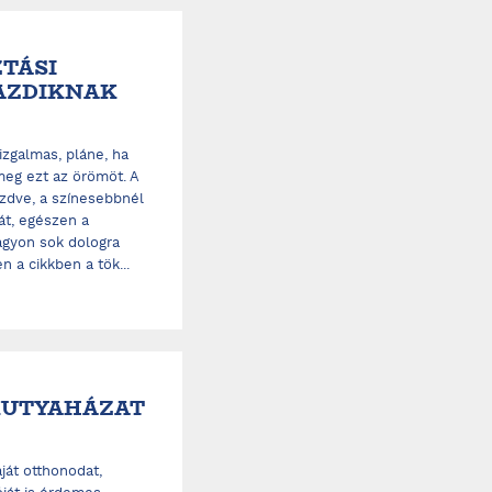
TÁSI
AZDIKNAK
izgalmas, pláne, ha
meg ezt az örömöt. A
zdve, a színesebbnél
át, egészen a
nagyon sok dologra
n a cikkben a tök...
 KUTYAHÁZAT
ját otthonodat,