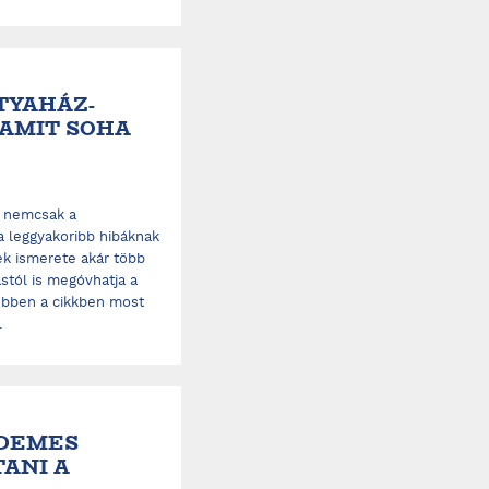
TYAHÁZ-
 AMIT SOHA
t nemcsak a
a leggyakoribb hibáknak
ek ismerete akár több
ástól is megóvhatja a
 ebben a cikkben most
.
RDEMES
TANI A