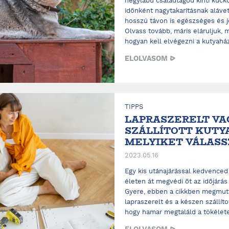
négylábú családtagod kinti kuck
időnként nagytakarításnak aláve
hosszú távon is egészséges és 
Olvass tovább, máris eláruljuk,
hogyan kell elvégezni a kutyaház t
ELOLVASOM
TIPPS
LAPRASZERELT VA
SZÁLLÍTOTT KUTY
MELYIKET VÁLAS
2023.05.16
Egy kis utánajárással kedvenced
életen át megvédi őt az időjárás 
Gyere, ebben a cikkben megmuta
lapraszerelt és a készen szállíto
hogy hamar megtaláld a tökéletes