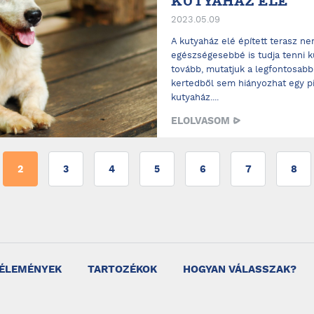
KUTYAHÁZ ELÉ
2023.05.09
A kutyaház elé épített terasz n
egészségesebbé is tudja tenni k
tovább, mutatjuk a legfontosabb 
kertedből sem hiányozhat egy p
kutyaház....
ELOLVASOM
2
3
4
5
6
7
8
ÉLEMÉNYEK
TARTOZÉKOK
HOGYAN VÁLASSZAK?