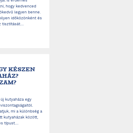
óját is érdemes
tni, hogy kedvenced
jókedvű legyen benne.
 milyen időközönként és
isztítását....
GY KÉSZEN
AHÁZ?
SZAM?
 új kutyaháza egy
viszontagságaitól.
tjuk, mi a különbség a
tt kutyaházak között,
 típust....