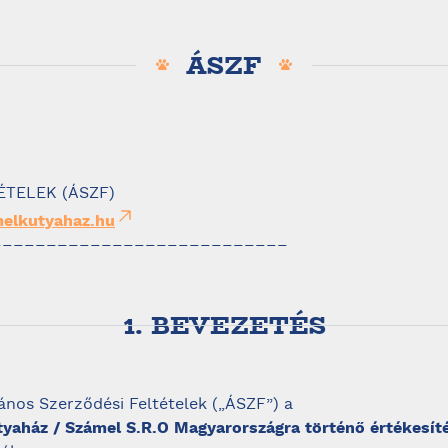
ÁSZF
ÉTELEK (ÁSZF)
elkutyahaz.hu
–––––––––––––––––––––––––––
1. BEVEZETÉS
lános Szerződési Feltételek („ÁSZF”) a
yaház / Számel S.R.O Magyarországra történő értékesít