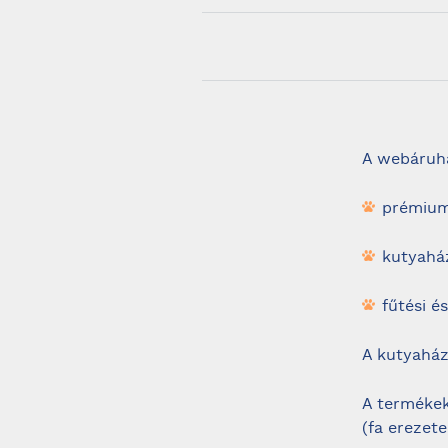
A webáruh
prémiu
kutyaház
fűtési és
A kutyahá
A termékek
(fa erezete