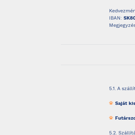
Kedvezmény
IBAN:
SK80
Megjegyzés
5.1. A szál
Saját ki
Futárszo
5.2. Szállít