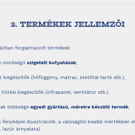
3. TERMÉKEK JELLEMZŐI
ázban forgalmazott termékek:
m minőségű
szigetelt kutyaházak
,
 kiegészítők (hőfüggöny, matrac, etetőtál tartó stb.),
 hűtési kiegészítők (infrapanel, ventilátor stb.).
zak többsége
egyedi gyártású, méretre készülő termék
.
 fényképei illusztrációk, a valóságtól kisebb mértékben e
, lazúr árnyalata).