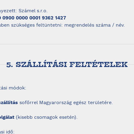
ezett: Számel s.r.o.
 0900 0000 0001 9362 1427
ben szükséges feltüntetni: megrendelés száma / név.
5. SZÁLLÍTÁSI FELTÉTELEK
lítási módok:
szállítás
sofőrrel Magyarország egész területére.
lgálat
(kisebb csomagok esetén).
ási idő: