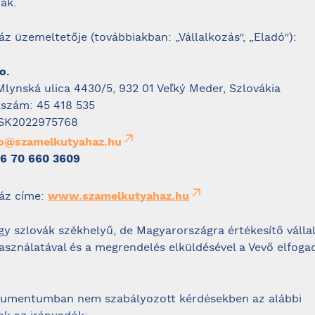
ák.
z üzemeltetője (továbbiakban: „Vállalkozás”, „Eladó”):
o.
Mlynská ulica 4430/5, 932 01 Veľký Meder, Szlovákia
szám: 45 418 535
SK2022975768
fo@szamelkutyahaz.hu
6 70 660 3609
áz címe:
www.szamelkutyahaz.hu
gy szlovák székhelyű, de Magyarországra értékesítő válla
asználatával és a megrendelés elküldésével a Vevő elfogad
kumentumban nem szabályozott kérdésekben az alábbi