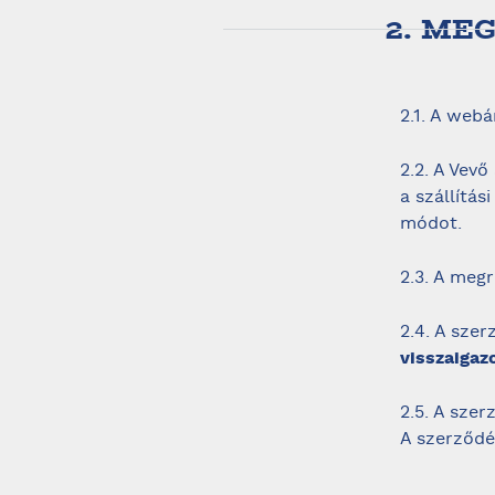
2. ME
2.1. A web
2.2. A Vev
a szállítás
módot.
2.3. A meg
2.4. A sze
visszaigazo
2.5. A sze
A szerződé