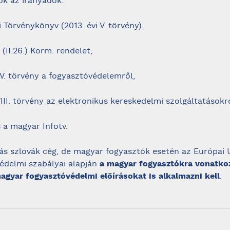
ok az irányadók:
i Törvénykönyv (2013. évi V. törvény),
 (II.26.) Korm. rendelet,
LV. törvény a fogyasztóvédelemről,
VIII. törvény az elektronikus kereskedelmi szolgáltatásokró
a magyar Infotv.
zás szlovák cég, de magyar fogyasztók esetén az Európai 
édelmi szabályai alapján
a magyar fogyasztókra vonatko
agyar fogyasztóvédelmi előírásokat is alkalmazni kell
.