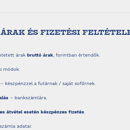
. ÁRAK ÉS FIZETÉSI FELTÉTEL
üntetett árak
bruttó árak
, forintban értendők.
si módok:
– készpénzzel a futárnak / saját sofőrnek.
alás
– bankszámlára.
es átvétel esetén készpénzes fizetés
.
kszámla adatai: