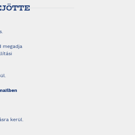
EJÖTTE
s.
jd megadja
lítási
ül.
mailben
sra kerül.