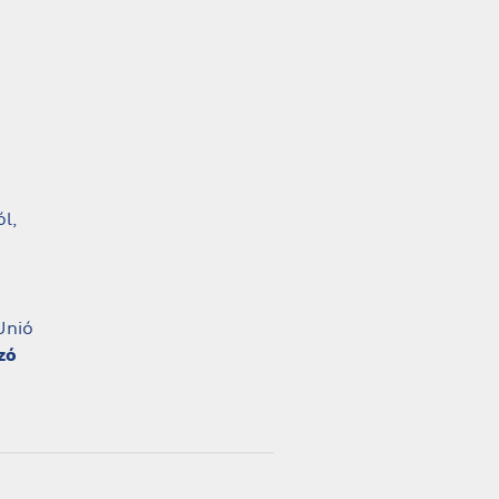
l,
Unió
zó