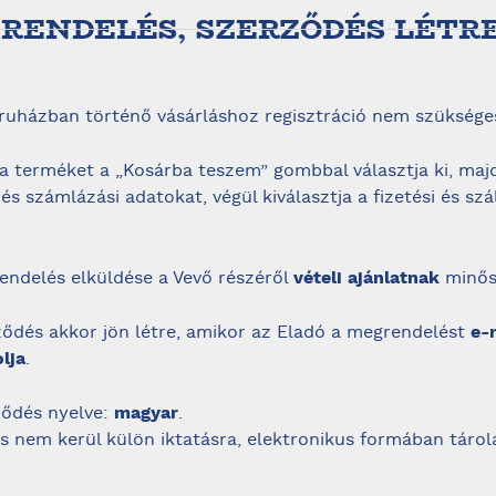
GRENDELÉS, SZERZŐDÉS LÉTR
áruházban történő vásárláshoz regisztráció nem szüksége
ő a terméket a „Kosárba teszem” gombbal választja ki, ma
i és számlázási adatokat, végül kiválasztja a fizetési és szál
rendelés elküldése a Vevő részéről
vételi ajánlatnak
minős
rződés akkor jön létre, amikor az Eladó a megrendelést
e-
lja
.
rződés nyelve:
magyar
.
s nem kerül külön iktatásra, elektronikus formában tárolá