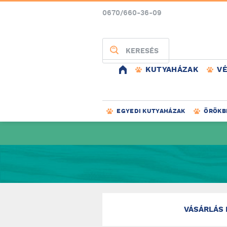
0670/660-36-09
KERESÉS
KUTYAHÁZAK
V
EGYEDI KUTYAHÁZAK
ÖRÖKB
VÁSÁRLÁS