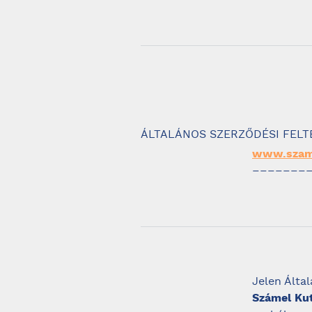
ÁLTALÁNOS SZERZŐDÉSI FELT
www.szam
–––––––
Jelen Álta
Számel Kut