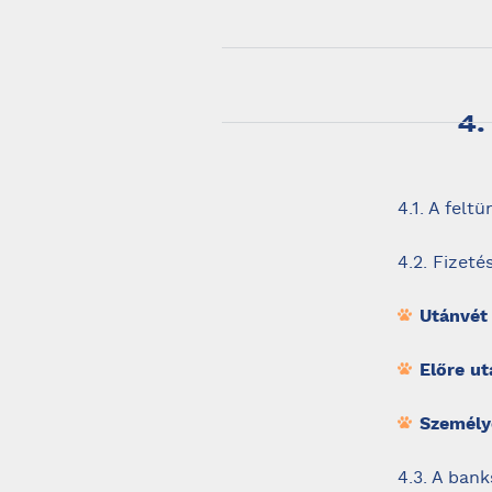
4
4.1. A felt
4.2. Fizeté
Utánvét
Előre ut
Személy
4.3. A ban