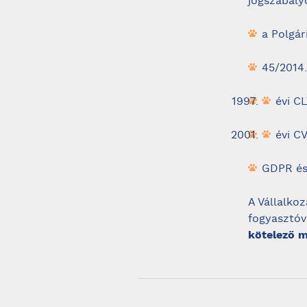
jogszabály
a Polgár
45/2014.
évi C
évi C
GDPR és 
A Vállalko
fogyasztóv
kötelező m