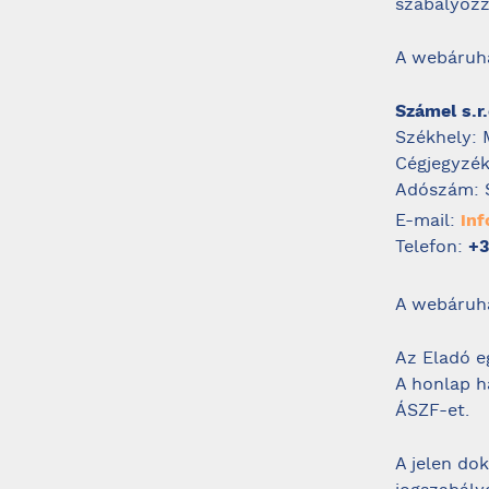
szabályozz
A webáruhá
Számel s.r.
Székhely: 
Cégjegyzék
Adószám: 
E-mail:
in
Telefon:
+3
A webáruh
Az Eladó e
A honlap h
ÁSZF-et.
A jelen do