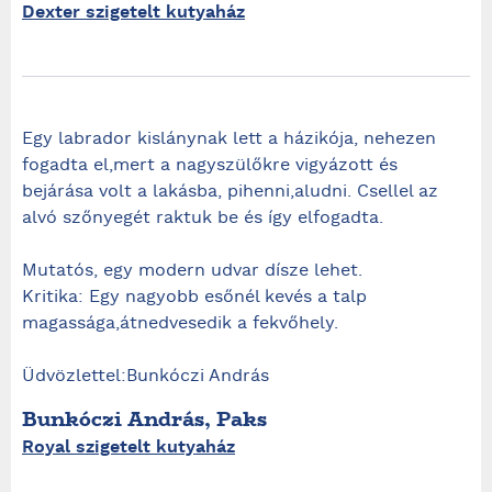
Dexter szigetelt kutyaház
Egy labrador kislánynak lett a házikója, nehezen
fogadta el,mert a nagyszülőkre vigyázott és
bejárása volt a lakásba, pihenni,aludni. Csellel az
alvó szőnyegét raktuk be és így elfogadta.
Mutatós, egy modern udvar dísze lehet.
Kritika: Egy nagyobb esőnél kevés a talp
magassága,átnedvesedik a fekvőhely.
Üdvözlettel:Bunkóczi András
Bunkóczi András, Paks
Royal szigetelt kutyaház