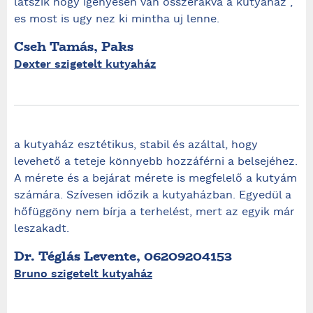
latszik hogy igenyesen van osszerakva a kutyahaz ,
es most is ugy nez ki mintha uj lenne.
Cseh Tamás, Paks
Dexter szigetelt kutyaház
a kutyaház esztétikus, stabil és azáltal, hogy
levehető a teteje könnyebb hozzáférni a belsejéhez.
A mérete és a bejárat mérete is megfelelő a kutyám
számára. Szívesen időzik a kutyaházban. Egyedül a
hőfüggöny nem bírja a terhelést, mert az egyik már
leszakadt.
Dr. Téglás Levente, 06209204153
Bruno szigetelt kutyaház