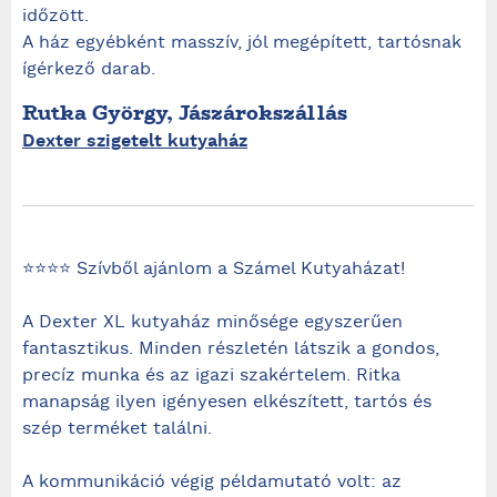
időzött.
A ház egyébként masszív, jól megépített, tartósnak
ígérkező darab.
Rutka György, Jászárokszállás
Dexter szigetelt kutyaház
⭐️⭐️⭐️⭐️ Szívből ajánlom a Számel Kutyaházat!
A Dexter XL kutyaház minősége egyszerűen
fantasztikus. Minden részletén látszik a gondos,
precíz munka és az igazi szakértelem. Ritka
manapság ilyen igényesen elkészített, tartós és
szép terméket találni.
A kommunikáció végig példamutató volt: az