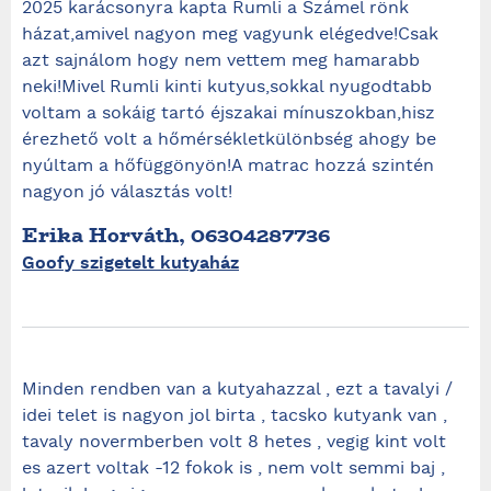
2025 karácsonyra kapta Rumli a Számel rönk
házat,amivel nagyon meg vagyunk elégedve!Csak
azt sajnálom hogy nem vettem meg hamarabb
neki!Mivel Rumli kinti kutyus,sokkal nyugodtabb
voltam a sokáig tartó éjszakai mínuszokban,hisz
érezhető volt a hőmérsékletkülönbség ahogy be
nyúltam a hőfüggönyön!A matrac hozzá szintén
nagyon jó választás volt!
Erika Horváth, 06304287736
Goofy szigetelt kutyaház
Minden rendben van a kutyahazzal , ezt a tavalyi /
idei telet is nagyon jol birta , tacsko kutyank van ,
tavaly novermberben volt 8 hetes , vegig kint volt
es azert voltak -12 fokok is , nem volt semmi baj ,