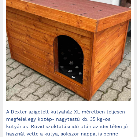
A Dexter szigetelt kutyaház XL méretben teljesen
megfelel egy közép- nagytestű kb. 35 kg-os
kutyának. Rövid szoktatási idő után az idei télen jó
hasznát vette a kutya, sokszor nappal is benne