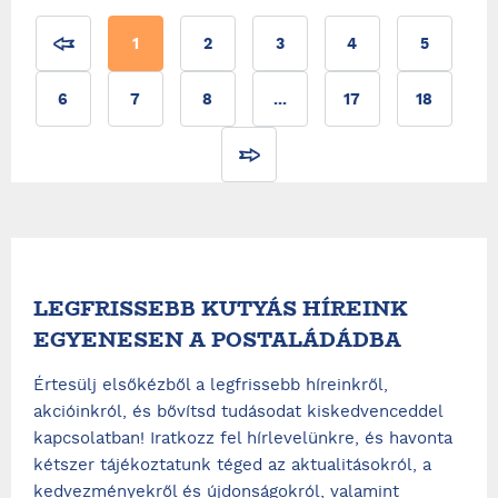
1
2
3
4
5
6
7
8
...
17
18
LEGFRISSEBB KUTYÁS HÍREINK
EGYENESEN A POSTALÁDÁDBA
Értesülj elsőkézből a legfrissebb híreinkről,
akcióinkról, és bővítsd tudásodat kiskedvenceddel
kapcsolatban! Iratkozz fel hírlevelünkre, és havonta
kétszer tájékoztatunk téged az aktualitásokról, a
kedvezményekről és újdonságokról, valamint