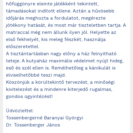
hőfüggönyre eleinte játékként tekintett,
támadásokat indított ellene. Aztán a hűvösebb
időjárás meghozta a fordulatot, megérezte
jótékony hatását, és most már tiszteletben tartja. A
matraccal még nem állunk ilyen jól. Helyette az
első fekhelyét, kis meleg fészkét, használja
előszeretettel.
A tisztántartásban nagy előny a ház felnyitható
teteje. A kutyaház maximális védelmet nyújt hideg,
eső és szél ellen is. Remélhetőleg a kánikulát is
elviselhetőbbé teszi majd.
Köszönjük a körültekintő tervezést, a minőségi
kivitelezést és a mindenre kiterjedő rugalmas,
gondos ügyintézést!
Üdvözlettel:
Tossenbergerné Baranyai Györgyi
Dr. Tossenberger János