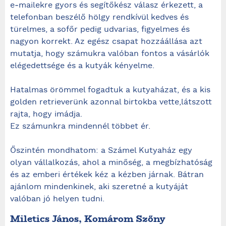
e‑mailekre gyors és segítőkész válasz érkezett, a
telefonban beszélő hölgy rendkívül kedves és
türelmes, a sofőr pedig udvarias, figyelmes és
nagyon korrekt. Az egész csapat hozzáállása azt
mutatja, hogy számukra valóban fontos a vásárlók
elégedettsége és a kutyák kényelme.
Hatalmas örömmel fogadtuk a kutyaházat, és a kis
golden retrieverünk azonnal birtokba vette,látszott
rajta, hogy imádja.
Ez számunkra mindennél többet ér.
Őszintén mondhatom: a Számel Kutyaház egy
olyan vállalkozás, ahol a minőség, a megbízhatóság
és az emberi értékek kéz a kézben járnak. Bátran
ajánlom mindenkinek, aki szeretné a kutyáját
valóban jó helyen tudni.
Miletics János, Komárom Szőny