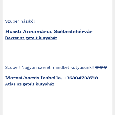
Szuper házikó!
Huszti Annamária, Székesfehérvár
Dexter szigetelt kutyaház
Szuper! Nagyon szereti mindket kutyusunk!! ❤️❤️❤️
Marosi-kocsis Izabella, +36204732718
Atlas szigetelt kutyaház