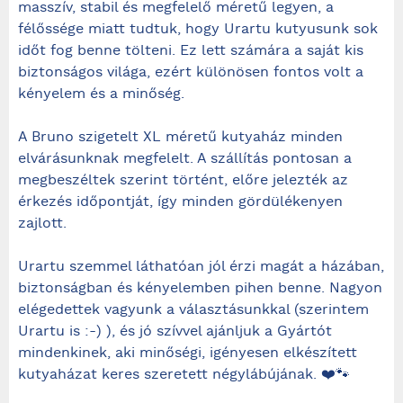
masszív, stabil és megfelelő méretű legyen, a
félőssége miatt tudtuk, hogy Urartu kutyusunk sok
időt fog benne tölteni. Ez lett számára a saját kis
biztonságos világa, ezért különösen fontos volt a
kényelem és a minőség.
A Bruno szigetelt XL méretű kutyaház minden
elvárásunknak megfelelt. A szállítás pontosan a
megbeszéltek szerint történt, előre jelezték az
érkezés időpontját, így minden gördülékenyen
zajlott.
Urartu szemmel láthatóan jól érzi magát a házában,
biztonságban és kényelemben pihen benne. Nagyon
elégedettek vagyunk a választásunkkal (szerintem
Urartu is :-) ), és jó szívvel ajánljuk a Gyártót
mindenkinek, aki minőségi, igényesen elkészített
kutyaházat keres szeretett négylábújának. ❤️🐾