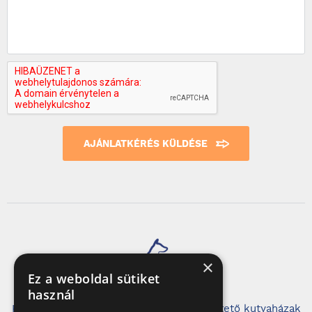
AJÁNLATKÉRÉS KÜLDÉSE
×
Ez a weboldal sütiket
használ
Kényelmes, stabil és szemet gyönyörködtető kutyaházak