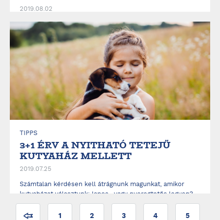
2019.08.02
Bizonyára Te is szeretnél megadni a kutyusodnak mindent,
amire szüksége lehet. Mi pedig igyekszünk folyamatosan a
kutyák igényeihez igazítani kínálatunkat, hogy jó
körülményeket teremtsünk számára a kis otthonában.
Emiatt mostantól 2 új, választható extra is elérhető a
kínálatunkban: a fedett pihenő...
ELOLVASOM
TIPPS
3+1 ÉRV A NYITHATÓ TETEJŰ
KUTYAHÁZ MELLETT
2019.07.25
Számtalan kérdésen kell átrágnunk magunkat, amikor
kutyaházat választunk: lapos- vagy nyeregtetős legyen?
Kell-e terasz? Mire jó a válaszfal? Ilyenkor merül fel
általában az a kérdés is, hogy szükségünk van-e, vagy
1
2
3
4
5