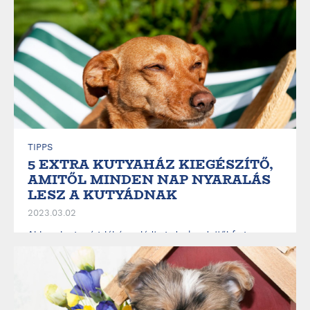
TIPPS
5 EXTRA KUTYAHÁZ KIEGÉSZÍTŐ,
AMITŐL MINDEN NAP NYARALÁS
LESZ A KUTYÁDNAK
2023.03.02
Ahhoz, hogy négylábú családtagod a kezdettől fogva
otthonának tekintse kézműves kutyaházát, kedvenc
játékai mellé olyan kiegészítőket is érdemes beszerezned,
amelyektől minden egyes nap a kutyaparadicsomban
érezheti magát. Olvass tovább, máris megtudod, melyek
ezek....