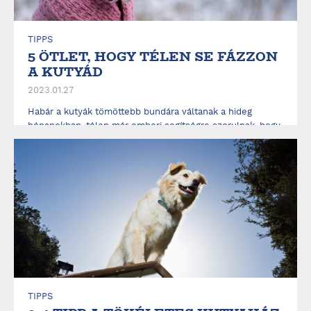
TIPPS
5 ÖTLET, HOGY TÉLEN SE FÁZZON
A KUTYÁD
2023.01.27
Habár a kutyák tömöttebb bundára váltanak a hideg
hónapokban, télen már emberi segítségre szorulnak, hogy
a zimankós időben is kellemesen érezzék magukat.
Olvass tovább, mutatjuk, hogyan tartsd a mínuszokat a téli
kutyaházon kívül....
ELOLVASOM
TIPPS