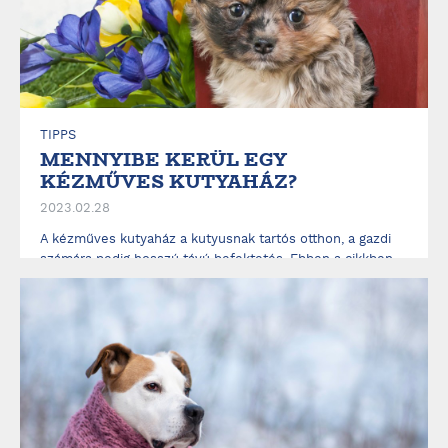
ELOLVASOM
TIPPS
MENNYIBE KERÜL EGY
KÉZMŰVES KUTYAHÁZ?
2023.02.28
A kézműves kutyaház a kutyusnak tartós otthon, a gazdi
számára pedig hosszú távú befektetés. Ebben a cikkben
azokat a tulajdonságokat gyűjtöttük össze, amelyek egy
életen át védett és kényelmes kinti otthont biztosítanak
majd kedvencednek. Olvass tovább, mutatjuk, ezek
hogyan befolyásolják a kézzel ...
ELOLVASOM