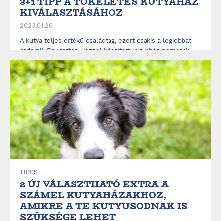
3+1 TIPP A TÖKÉLETES KUTYAHÁZ
KIVÁLASZTÁSÁHOZ
2023.01.26
A kutya teljes értékű családtag, ezért csakis a legjobbat
érdemli. Egy tartós, kézzel készített kutyaház nemcsak
kedvenced kényelmét szolgálja, de az időjárás
viszontagságaitól is egész évben megvédi majd. Olvass
tovább és találd meg kutyád életre szóló, tökéletes
kutyaházát az alábbi 3+1 tipp segít...
ELOLVASOM
TIPPS
2 ÚJ VÁLASZTHATÓ EXTRA A
SZÁMEL KUTYAHÁZAKHOZ,
AMIKRE A TE KUTYUSODNAK IS
SZÜKSÉGE LEHET