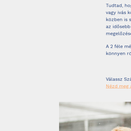
Tudtad, ho
vagy ivás k
közben is 
az idősebb
megelőzésé
A 2 féle mé
könnyen rö
Válassz Sz
Nézd meg a