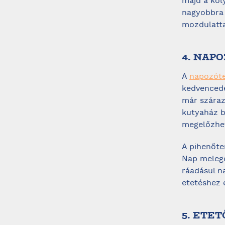
majd a köl
nagyobbra 
mozdulatta
4. NAP
A
napozóte
kedvencede
már száraz
kutyaház b
megelőzhe
A pihenőte
Nap melegé
ráadásul n
etetéshez é
5. ETET