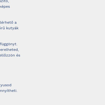
zítő,
 képes
elérhető a
zőrű kutyák
függönyt.
zerelheted,
ellőzzön és
tyusod
nnyítheti.