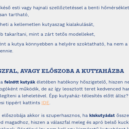
késő esti vagy hajnali szellőztetéssel a benti hőmérsékle
san tartható,
eti a kellemetlen kutyaszag kialakulását,
 takarítani, mint a zárt tetős modelleket,
ént a kutya könnyebben a helyére szoktatható, ha nem a
ennie.
ASZFAL, AVAGY ELŐSZOBA A KUTYAHÁZBA
 a
életében hatékony hőszigetelő, hiszen 
felnőtt kutyák
fogóként működik, de az így leosztott teret kedvenced h
legíteni a leheletével. Épp kutyaház-téliesítés előtt álls
si tippért kattints
IDE
.
 előszobája akkor is szuperhasznos, ha
őssze
kiskutyádat
ed magadhoz, hiszen a válaszfal meleg és apró belső kuck