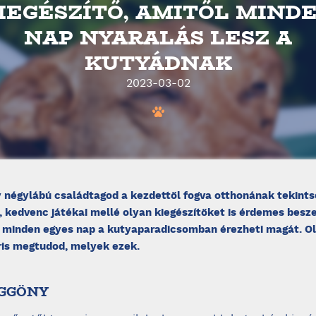
IEGÉSZÍTŐ, AMITŐL MIND
NAP NYARALÁS LESZ A
KUTYÁDNAK
2023-03-02
y négylábú családtagod a kezdettől fogva otthonának tekint
 kedvenc játékai mellé olyan kiegészítőket is érdemes besz
 minden egyes nap a kutyaparadicsomban érezheti magát. O
ris megtudod, melyek ezek.
ÜGGÖNY