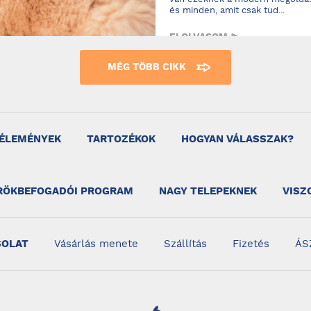
van ezeknek a modern megoldás
és minden, amit csak tud...
ELOLVASOM
MÉG TÖBB CIKK
ÉLEMÉNYEK
TARTOZÉKOK
HOGYAN VÁLASSZAK?
RÖKBEFOGADÓI PROGRAM
NAGY TELEPEKNEK
VISZ
SOLAT
Vásárlás menete
Szállítás
Fizetés
ÁS