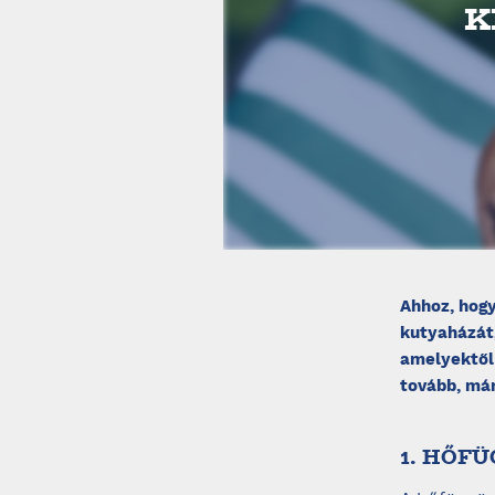
K
Ahhoz, hog
kutyaházát,
amelyektől
tovább, má
1. HŐF