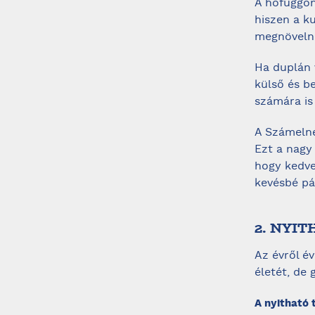
A hőfüggön
hiszen a ku
megnövelni
Ha duplán v
külső és b
számára is
A Számelné
Ezt a nagy
hogy kedve
kevésbé pá
2. NYI
Az évről é
életét, de
A nyitható 