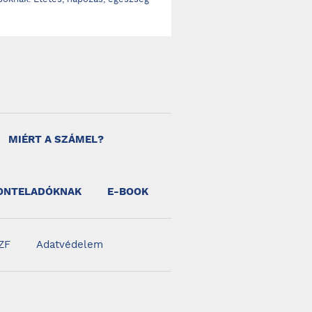
oknak. Etetés, napozás, egészség
MIÉRT A SZÁMEL?
ONTELADÓKNAK
E-BOOK
ZF
Adatvédelem