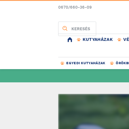
0670/660-36-09
KERESÉS
KUTYAHÁZAK
V
EGYEDI KUTYAHÁZAK
ÖRÖKB