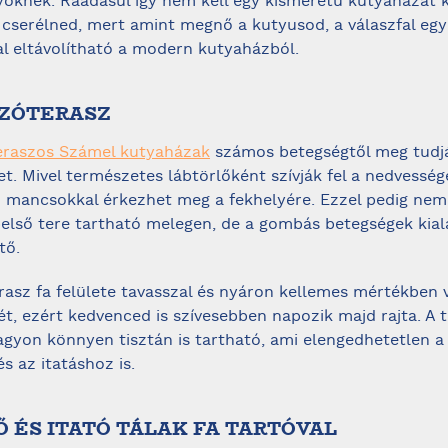
yöknek. Ráadásul így nem kell egy kisméretű kutyaházat 
cserélned, mert amint megnő a kutyusod, a válaszfal egy
l eltávolítható a modern kutyaházból.
OZÓTERASZ
raszos Számel kutyaházak
számos betegségtől meg tudjá
t. Mivel természetes lábtörlőként szívják fel a nedvesség
 mancsokkal érkezhet meg a fekhelyére. Ezzel pedig nem
első tere tartható melegen, de a gombás betegségek kial
tő.
rasz fa felülete tavasszal és nyáron kellemes mértékben v
t, ezért kedvenced is szívesebben napozik majd rajta. A 
agyon könnyen tisztán is tartható, ami elengedhetetlen a 
s az itatáshoz is.
Ő ÉS ITATÓ TÁLAK FA TARTÓVAL