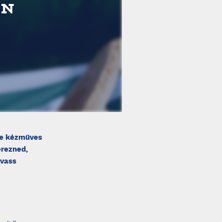
EN
se kézműves
erezned,
lvass