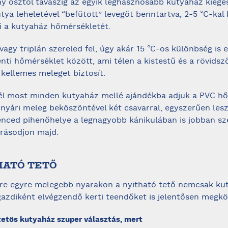
y ősztől tavaszig az egyik leghasznosabb kutyaház kiegés
tya leheletével “befűtött” levegőt benntartva, 2-5 °C-kal
 a kutyaház hőmérsékletét.
agy triplán szereled fel, úgy akár 15 °C-os különbség is 
enti hőmérséklet között, ami télen a kistestű és a rövids
 kellemes meleget biztosít.
l most minden kutyaház mellé ajándékba adjuk a PVC hő
 nyári meleg beköszöntével két csavarral, egyszerűen les
nced pihenőhelye a legnagyobb kánikulában is jobban sz
rásodjon majd.
THATÓ TETŐ
vre egyre melegebb nyarakon a nyitható tető nemcsak ku
 gazdiként elvégzendő kerti teendőket is jelentősen megkö
tetős kutyaház szuper választás, mert