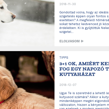
2018-11-30
Gondoltad volna, hogy az ideális
szigetelés éppen olyan fontos s
esetében? A megfelelő hőmérsékl
sokat tehetsz kedvenced jó köz
érdekében. Ki is gyűjtöttük Nek
szigetel...
ELOLVASOM
TIPPS
3+1 OK, AMIÉRT K
FOG EGY NAPOZÓ 
KUTYAHÁZAT
2018-12-07
Ugye Te is szeretnéd a lehető 
kutyusod számára? Akkor a kutya
mindenképpen megéri elgondolk
változaton, hiszen a kényelem m