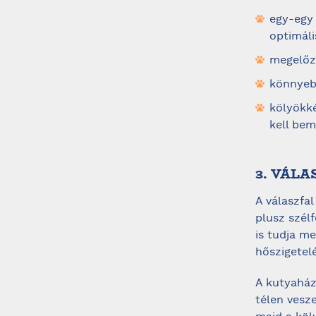
egy-egy 
optimáli
megelőzh
könnyebb
kölyökk
kell bem
3. VÁL
A válaszfal
plusz szél
is tudja me
hőszigetelé
A kutyaház
télen vesz