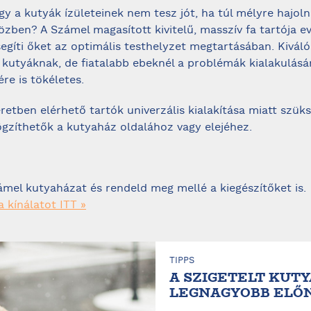
gy a kutyák ízületeinek nem tesz jót, ha túl mélyre hajol
özben? A Számel magasított kivitelű, masszív fa tartója ev
segíti őket az optimális testhelyzet megtartásában. Kiváló
 kutyáknak, de fiatalabb ebeknél a problémák kialakulás
re is tökéletes.
retben elérhető tartók univerzális kialakítása miatt szük
gzíthetők a kutyaház oldalához vagy elejéhez.
ámel kutyaházat és rendeld meg mellé a kiegészítőket is.
 kínálatot ITT »
TIPPS
A SZIGETELT KUTY
LEGNAGYOBB ELŐ