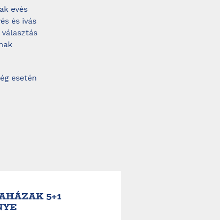
nak evés
és és ivás
 választás
ának
ség esetén
AHÁZAK 5+1
NYE