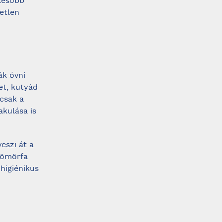
később
etlen
k óvni
et, kutyád
csak a
akulása is
eszi át a
tömörfa
higiénikus