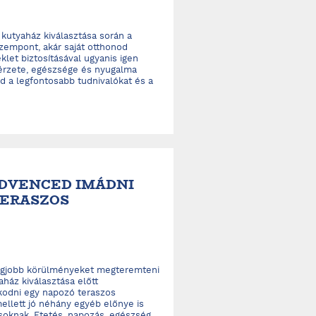
 kutyaház kiválasztása során a
zempont, akár saját otthonod
et biztosításával ugyanis igen
érzete, egészsége és nyugalma
ed a legfontosabb tudnivalókat és a
EDVENCED IMÁDNI
TERASZOS
legjobb körülményeket megteremteni
ház kiválasztása előtt
odni egy napozó teraszos
ellett jó néhány egyéb előnye is