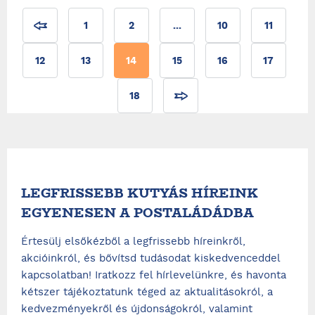
1
2
...
10
11
12
13
14
15
16
17
18
LEGFRISSEBB KUTYÁS HÍREINK
EGYENESEN A POSTALÁDÁDBA
Értesülj elsőkézből a legfrissebb híreinkről,
akcióinkról, és bővítsd tudásodat kiskedvenceddel
kapcsolatban! Iratkozz fel hírlevelünkre, és havonta
kétszer tájékoztatunk téged az aktualitásokról, a
kedvezményekről és újdonságokról, valamint