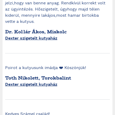
jelzi,hogy van benne anyag. Rendkívül korrekt volt
az ügyintézés. Hőszigetelt, úgyhogy majd télen
kiderül, mennyire lakájos,most hamar birtokba
vette a kutyus.
Dr. Kollár Ákos, Miskolc
Dexter szigetelt kutyaház
Poirot a kutyusunk imádja ❤️ Köszönjük!
Toth Nikolett, Torokbalint
Dexter szigetelt kutyaház
Kedves Számel család!