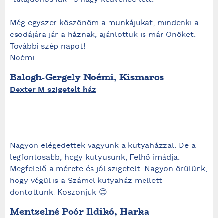
"tulajdonosnak" is nagy kedvence lett.
Még egyszer köszönöm a munkájukat, mindenki a
csodájára jár a háznak, ajánlottuk is már Önöket.
További szép napot!
Noémi
Balogh-Gergely Noémi, Kismaros
Dexter M szigetelt ház
Nagyon elégedettek vagyunk a kutyaházzal. De a
legfontosabb, hogy kutyusunk, Felhő imádja.
Megfelelő a mérete és jól szigetelt. Nagyon örülünk,
hogy végül is a Számel kutyaház mellett
döntöttünk. Köszönjük 😊
Mentzelné Poór Ildikó, Harka