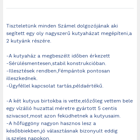
Tiszteletünk minden Számel dolgozójának aki
segített egy oly nagyszerű kutyaházat megépíteni,a
2 kutyánk részére.
-A kutyaház a megbeszélt időben érkezett
-Sérülésmentesen,stabil konstrukcióban.
-Illesztések rendben,Fémpántok pontosan
illeszkednek.
-Ügyféllel kapcsolat tartás,példaértékű.
-A két kutyus birtokba is vette,előzőleg vettem bele
egy vízálló huzattal méretre gyártott 5 centis
szivacsot,most azon feküdhetnek a kutyusaim.
-A hőfüggöny nagyon hasznos lesz a
későbbiekben,jó választásnak bizonyult eddig
is,szeles napokon.