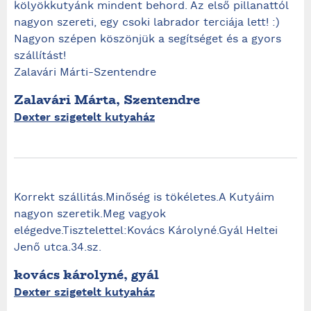
kölyökkutyánk mindent behord. Az első pillanattól
nagyon szereti, egy csoki labrador terciája lett! :)
Nagyon szépen köszönjük a segítséget és a gyors
szállítást!
Zalavári Márti-Szentendre
Zalavári Márta, Szentendre
Dexter szigetelt kutyaház
Korrekt szállitás.Minőség is tökéletes.A Kutyáim
nagyon szeretik.Meg vagyok
elégedve.Tisztelettel:Kovács Károlyné.Gyál Heltei
Jenő utca.34.sz.
kovács károlyné, gyál
Dexter szigetelt kutyaház