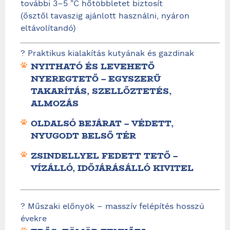
további 3–5 °C hőtöbbletet biztosít
(ősztől tavaszig ajánlott használni, nyáron
eltávolítandó)
? Praktikus kialakítás kutyának és gazdinak
NYITHATÓ ÉS LEVEHETŐ
NYEREGTETŐ – EGYSZERŰ
TAKARÍTÁS, SZELLŐZTETÉS,
ALMOZÁS
OLDALSÓ BEJÁRAT – VÉDETT,
NYUGODT BELSŐ TÉR
ZSINDELLYEL FEDETT TETŐ –
VÍZÁLLÓ, IDŐJÁRÁSÁLLÓ KIVITEL
?️ Műszaki előnyök – masszív felépítés hosszú
évekre