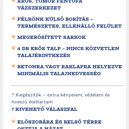
ERŐS, TÖMÖR FENYŐFA
VÁZSZERKEZET
FÉLRÖNK KÜLSŐ BORÍTÁS –
TERMÉSZETES, ELLENÁLLÓ FELÜLET
MEGERŐSÍTETT SARKOK
4 DB ERŐS TALP – NINCS KÖZVETLEN
TALAJÉRINTKEZÉS
BETONRA VAGY RAKLAPRA HELYEZVE
MINIMÁLIS TALAJNEDVESSÉG
? Kiegészítők – extra kényelem, védelem és
hosszú élettartam
? KIVEHETŐ VÁLASZFAL
ELŐSZOBÁRA ÉS BELSŐ TÉRRE
OSZTJA A HÁZAT