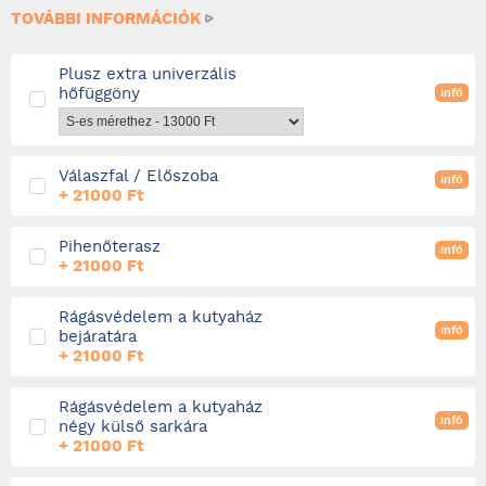
TOVÁBBI INFORMÁCIÓK
Plusz extra univerzális
hőfüggöny
infó
Válaszfal / Előszoba
infó
+ 21000 Ft
Pihenőterasz
infó
+ 21000 Ft
Rágásvédelem a kutyaház
infó
bejáratára
+ 21000 Ft
Rágásvédelem a kutyaház
infó
négy külső sarkára
+ 21000 Ft