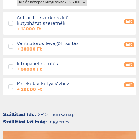
Antracit - szürke színű
infó
kutyaházat szeretnék
+ 13000 Ft
Ventilátoros levegőfrissítés
infó
+ 38000 Ft
Infrapaneles fűtés
infó
+ 98000 Ft
Kerekek a kutyaházhoz
infó
+ 20000 Ft
Szállítási idő:
2-15 munkanap
Szállítási költség:
ingyenes