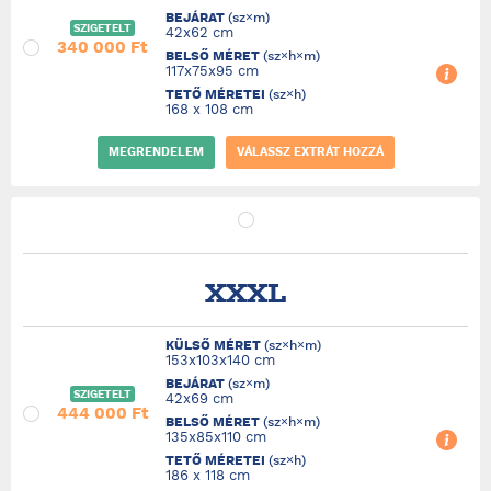
BEJÁRAT
(sz×m)
SZIGETELT
42x62 cm
340 000 Ft
BELSŐ MÉRET
(sz×h×m)
117x75x95 cm
TETŐ MÉRETEI
(sz×h)
168 x 108 cm
MEGRENDELEM
VÁLASSZ EXTRÁT HOZZÁ
XXXL
KÜLSŐ MÉRET
(sz×h×m)
153x103x140 cm
BEJÁRAT
(sz×m)
SZIGETELT
42x69 cm
444 000 Ft
BELSŐ MÉRET
(sz×h×m)
135x85x110 cm
TETŐ MÉRETEI
(sz×h)
186 x 118 cm