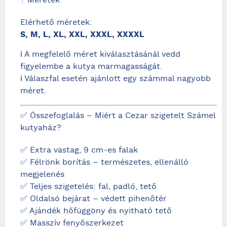
? Méretek
Elérhető méretek:
S, M, L, XL, XXL, XXXL, XXXXL
ℹ️ A megfelelő méret kiválasztásánál vedd
figyelembe a kutya marmagasságát.
ℹ️ Válaszfal esetén ajánlott egy számmal nagyobb
méret.
✅ Összefoglalás – Miért a Cezar szigetelt Számel
kutyaház?
✅ Extra vastag, 9 cm-es falak
✅ Félrönk borítás – természetes, ellenálló
megjelenés
✅ Teljes szigetelés: fal, padló, tető
✅ Oldalsó bejárat – védett pihenőtér
✅ Ajándék hőfüggöny és nyitható tető
✅ Masszív fenyőszerkezet