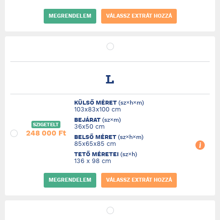
MEGRENDELEM
VÁLASSZ EXTRÁT HOZZÁ
L
KÜLSŐ MÉRET
(sz×h×m)
103x83x100 cm
BEJÁRAT
(sz×m)
SZIGETELT
36x50 cm
248 000 Ft
BELSŐ MÉRET
(sz×h×m)
85x65x85 cm
TETŐ MÉRETEI
(sz×h)
136 x 98 cm
MEGRENDELEM
VÁLASSZ EXTRÁT HOZZÁ