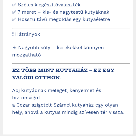
✅ Széles kiegészítőválaszték
✅ 7 méret – kis- és nagytestű kutyáknak
✅ Hosszú távú megoldás egy kutyaéletre
❗ Hátrányok
⚠️ Nagyobb súly – kerekekkel könnyen
mozgatható
EZ TÖBB MINT KUTYAHÁZ – EZ EGY
VALÓDI OTTHON.
Adj kutyádnak meleget, kényelmet és
biztonságot –
a Cezar szigetelt Számel kutyaház egy olyan
hely, ahová a kutyus mindig szívesen tér vissza.