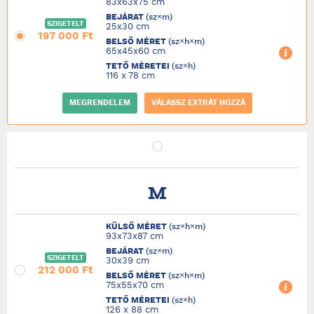
83x63x75 cm
BEJÁRAT
(sz×m)
SZIGETELT
25x30 cm
197 000 Ft
BELSŐ MÉRET
(sz×h×m)
65x45x60 cm
TETŐ MÉRETEI
(sz×h)
116 x 78 cm
MEGRENDELEM
VÁLASSZ EXTRÁT HOZZÁ
M
KÜLSŐ MÉRET
(sz×h×m)
93x73x87 cm
BEJÁRAT
(sz×m)
SZIGETELT
30x39 cm
212 000 Ft
BELSŐ MÉRET
(sz×h×m)
75x55x70 cm
TETŐ MÉRETEI
(sz×h)
126 x 88 cm