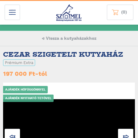
(0)
Vissza a kutyaházakhoz
CEZAR SZIGETELT KUTYAHÁZ
Prémium Extra
197 000 Ft-tól
AJÁNDÉK HŐFÜGGÖNNYEL
AJÁNDÉK NYITHATÓ TETŐVEL