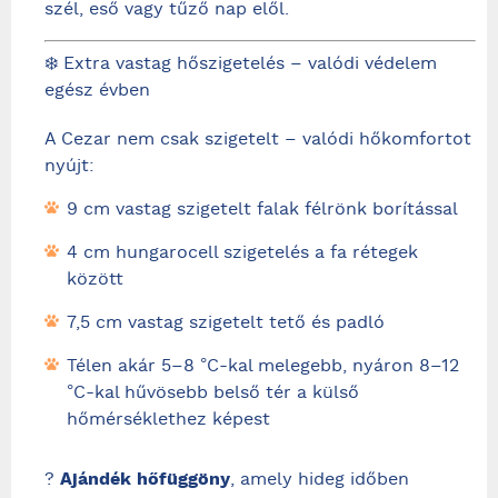
szél, eső vagy tűző nap elől.
❄️ Extra vastag hőszigetelés – valódi védelem
egész évben
A Cezar nem csak szigetelt – valódi hőkomfortot
nyújt:
9 cm vastag szigetelt falak félrönk borítással
4 cm hungarocell szigetelés a fa rétegek
között
7,5 cm vastag szigetelt tető és padló
Télen akár 5–8 °C-kal melegebb, nyáron 8–12
°C-kal hűvösebb belső tér a külső
hőmérséklethez képest
?
Ajándék hőfüggöny
, amely hideg időben