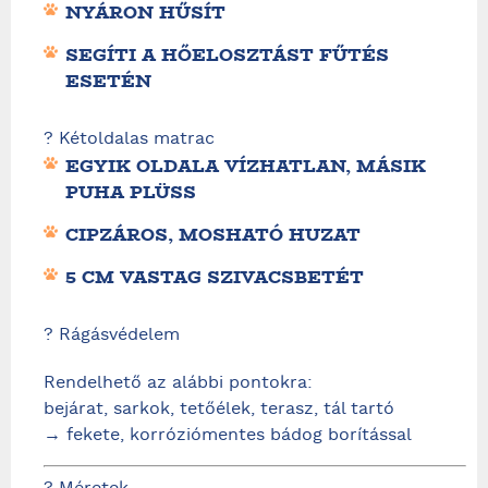
NYÁRON HŰSÍT
SEGÍTI A HŐELOSZTÁST FŰTÉS
ESETÉN
?️ Kétoldalas matrac
EGYIK OLDALA VÍZHATLAN, MÁSIK
PUHA PLÜSS
CIPZÁROS, MOSHATÓ HUZAT
5 CM VASTAG SZIVACSBETÉT
?️ Rágásvédelem
Rendelhető az alábbi pontokra:
bejárat, sarkok, tetőélek, terasz, tál tartó
→ fekete, korróziómentes bádog borítással