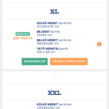
XL
KÜLSŐ MÉRET
(sz×h×m)
123x83x110 cm
BEJÁRAT
(sz×m)
SZIGETELT
36x55 cm
265 000 Ft
BELSŐ MÉRET
(sz×h×m)
105x65x90 cm
TETŐ MÉRETEI
(sz×h)
156 x 98 cm
MEGRENDELEM
VÁLASSZ EXTRÁT HOZZÁ
XXL
KÜLSŐ MÉRET
(sz×h×m)
135x93x120 cm