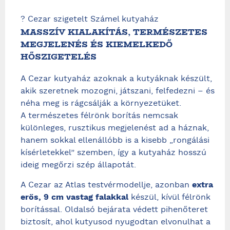
? Cezar szigetelt Számel kutyaház
MASSZÍV KIALAKÍTÁS, TERMÉSZETES
MEGJELENÉS ÉS KIEMELKEDŐ
HŐSZIGETELÉS
A Cezar kutyaház azoknak a kutyáknak készült,
akik szeretnek mozogni, játszani, felfedezni – és
néha meg is rágcsálják a környezetüket.
A természetes félrönk borítás nemcsak
különleges, rusztikus megjelenést ad a háznak,
hanem sokkal ellenállóbb is a kisebb „rongálási
kísérletekkel” szemben, így a kutyaház hosszú
ideig megőrzi szép állapotát.
A Cezar az Atlas testvérmodellje, azonban
extra
erős, 9 cm vastag falakkal
készül, kívül félrönk
borítással. Oldalsó bejárata védett pihenőteret
biztosít, ahol kutyusod nyugodtan elvonulhat a