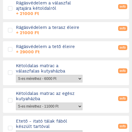
Rágásvédelem a válaszfal
infó
ajtajára kétoldalról
+ 21000 Ft
Rágásvédelem a terasz éleire
infó
+ 21000 Ft
Rágásvédelem a tető éleire
infó
+ 29000 Ft
Kétoldalas matrac a
válaszfalas kutyaházba
infó
Kétoldalas matrac az egész
kutyaházba
infó
Etető - itató tálak fából
készült tartóval
infó