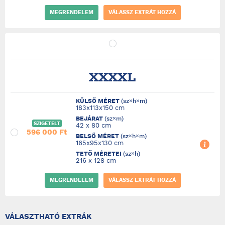
MEGRENDELEM
VÁLASSZ EXTRÁT HOZZÁ
XXXXL
KÜLSŐ MÉRET
(sz×h×m)
183x113x150 cm
BEJÁRAT
(sz×m)
SZIGETELT
42 x 80 cm
596 000 Ft
BELSŐ MÉRET
(sz×h×m)
165x95x130 cm
TETŐ MÉRETEI
(sz×h)
216 x 128 cm
MEGRENDELEM
VÁLASSZ EXTRÁT HOZZÁ
VÁLASZTHATÓ EXTRÁK