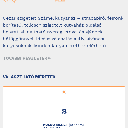
Cezar szigetelt Számel kutyaház – strapabíró, félrönk
borítású, teljesen szigetelt kutyaház oldalsó
bejárattal, nyitható nyeregtetővel és ajándék
hőfüggönnyel. Ideális választás aktív, kíváncsi
kutyusoknak. Minden kutyamérethez elérhető.
TOVÁBBI RÉSZLETEK
VÁLASZTHATÓ MÉRETEK
S
KÜLSŐ MÉRET
(sz×h×m)