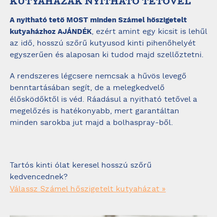
KUTYAHÁZAK NYITHATÓ TETŐVEL
A nyitható tető MOST minden Számel hőszigetelt
, ezért amint egy kicsit is lehűl
kutyaházhoz AJÁNDÉK
az idő, hosszú szőrű kutyusod kinti pihenőhelyét
egyszerűen és alaposan ki tudod majd szellőztetni.
A rendszeres légcsere nemcsak a hűvös levegő
benntartásában segít, de a melegkedvelő
élősködőktől is véd. Ráadásul a nyitható tetővel a
megelőzés is hatékonyabb, mert garantáltan
minden sarokba jut majd a bolhaspray-ből.
Tartós kinti ólat keresel hosszú szőrű
kedvencednek?
Válassz Számel hőszigetelt kutyaházat »