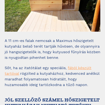
A 11 cm-es falak nemcsak a Maximus hőszigetelt
kutyaház belső terét tartják hűvösen, de olyannyira
jó hangszigetelők is, hogy kutyusod fűnyírás közben
is nyugodtan pihenhet benne.
Sőt, ha az itatótálat egy speciális,
fából készült
tartóval
rögzíted a kutyaházhoz, kedvenced anélkül
maradhat folyamatosan hidratált, hogy
huzamosabb ideig tartózkodna a tűző napon.
JÓL SZELLŐZŐ SZÁMEL HŐSZIGETELT