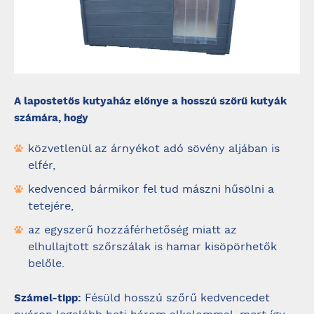
A lapostetős kutyaház előnye a hosszú szőrű kutyák
számára, hogy
közvetlenül az árnyékot adó sövény aljában is
elfér,
kedvenced bármikor fel tud mászni hűsölni a
tetejére,
az egyszerű hozzáférhetőség miatt az
elhullajtott szőrszálak is hamar kisöpörhetők
belőle.
Fésüld hosszú szőrű kedvencedet
Számel-tipp: