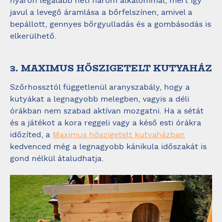
nyáron legalább heti három alkalommal, mert így
javul a levegő áramlása a bőrfelszínen, amivel a
bepállott, gennyes bőrgyulladás és a gombásodás is
elkerülhető.
3. MAXIMUS HŐSZIGETELT KUTYAHÁZ
Szőrhossztól függetlenül aranyszabály, hogy a
kutyákat a legnagyobb melegben, vagyis a déli
órákban nem szabad aktívan mozgatni. Ha a sétát
és a játékot a kora reggeli vagy a késő esti órákra
időzíted, a
Maximus hőszigetelt kutyaházban
kedvenced még a legnagyobb kánikula időszakát is
gond nélkül átaludhatja.