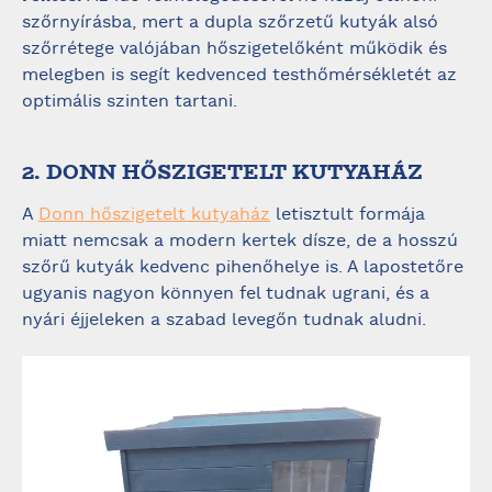
szőrnyírásba, mert a dupla szőrzetű kutyák alsó
szőrrétege valójában hőszigetelőként működik és
melegben is segít kedvenced testhőmérsékletét az
optimális szinten tartani.
2. DONN HŐSZIGETELT KUTYAHÁZ
A
Donn hőszigetelt kutyaház
letisztult formája
miatt nemcsak a modern kertek dísze, de a hosszú
szőrű kutyák kedvenc pihenőhelye is. A lapostetőre
ugyanis nagyon könnyen fel tudnak ugrani, és a
nyári éjjeleken a szabad levegőn tudnak aludni.