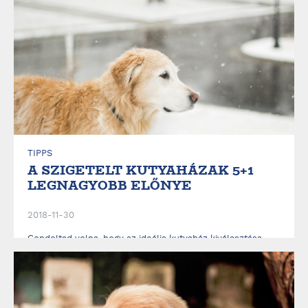
TIPPS
A SZIGETELT KUTYAHÁZAK 5+1
LEGNAGYOBB ELŐNYE
2018-11-30
Gondoltad volna, hogy az ideális kutyaház kiválasztása
során a szigetelés éppen olyan fontos szempont, akár
saját otthonod esetében? A megfelelő hőmérséklet
biztosításával ugyanis igen sokat tehetsz kedvenced jó
közérzete, egészsége és nyugalma érdekében. Ki is
gyűjtöttük Neked a legfontosabb tudnivalókat és a
szigetel...