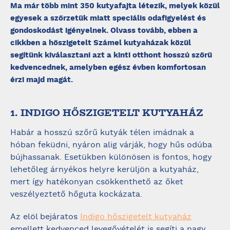
Ma már több mint 350 kutyafajta létezik, melyek közül
egyesek a szőrzetük miatt speciális odafigyelést és
gondoskodást igényelnek. Olvass tovább, ebben a
cikkben a hőszigetelt Számel kutyaházak közül
segítünk kiválasztani azt a kinti otthont hosszú szőrű
kedvencednek, amelyben egész évben komfortosan
érzi majd magát.
1. INDIGO HŐSZIGETELT KUTYAHÁZ
Habár a hosszú szőrű kutyák télen imádnak a
hóban feküdni, nyáron alig várják, hogy hűs odúba
bújhassanak. Esetükben különösen is fontos, hogy
lehetőleg árnyékos helyre kerüljön a kutyaház,
mert így hatékonyan csökkenthető az őket
veszélyeztető hőguta kockázata.
Az elöl bejáratos
Indigo hőszigetelt kutyaház
emellett kedvenced levegővételét is segíti a nagy