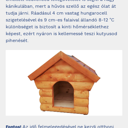
kánikulában, mert a hűvös szellő az egész ólat át
tudja járni. Ráadásul 4 cm vastag hungarocell
szigetelésével és 9 cm-es falaival állandó 8-12 °C
különbséget is biztosít a kinti hőmérséklethez
képest, ezért nyáron is kellemessé teszi kutyusod
pihenését.
Az idő felmelegedésével ne kezdj otthoni
Fontos!