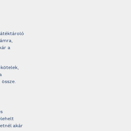
játéktároló
zámra,
kár a
ókötelek,
a
 össze.
es
lehelt
letnél akár