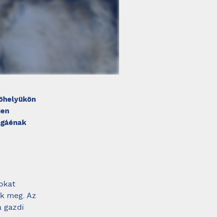
nőhelyükön
űen
agáénak
okat
ik meg. Az
a gazdi