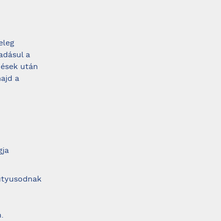
eleg
adásul a
zések után
ajd a
gja
kutyusodnak
.