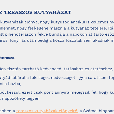
Z TERASZOS KUTYAHÁZAT
 kutyaházak előnye, hogy kutyusod anélkül is kellemes m
pihenhet, hogy fel kellene másznia a kutyaház tetejére. Rá
ült pihenőteraszon fekve bundája a napokon át tartó eső
áros, fűnyírás után pedig a kósza fűszálak sem akadnak m
 terasza
en tisztán tartható kedvenced itatásához és etetéséhez,
kutyád lábáról a felesleges nedvességet, így a sarat sem fo
ni a házba,
ól készül, ezért csak pont annyira melegszik fel, hogy 
s napozóhely legyen.
vebben a
teraszos kutyaházak előnyeiről
a Számel blogban