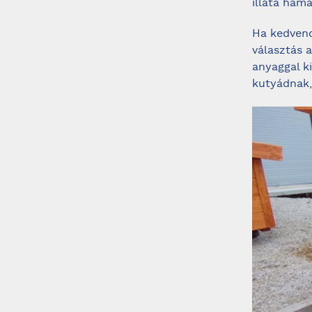
illata ham
Ha kedven
választás 
anyaggal k
kutyádnak,