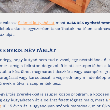
Válassz
Számel kutyaházat
most
p:
AJÁNDÉK nyitható tető
ellek akkor is egyszerűen takaríthatók, ha télen szalmáva
áz alját.
S EGYEDI NÉVTÁBLÁT
indegy, hogy kutyád nem tud olvasni, egy névtáblának ő i
 mert amíg a feliraton dolgozol, ő is ott sertepertélhet a 
évtábla készülhet megmaradt deszkára vagy csempére, gra
 faragással vagy karcolással, a végeredmény mindenképp e
 évek múlva is szép emlék lesz.
-gyártás gyerekekkel is szuper közös program, a közösen 
ig egy kutyaéleten át a bejárat felett lóghat majd, mert a
k
10-15 éven át is ugyanolyan szépek maradnak, mint újk