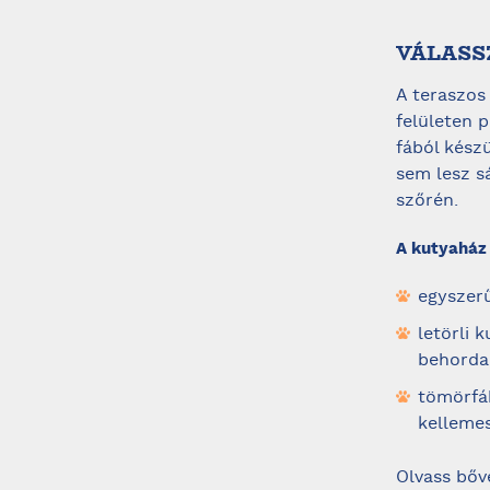
VÁLASS
A teraszos
felületen 
fából kész
sem lesz s
szőrén.
A kutyaház
egyszerű
letörli 
behorda
tömörfáb
kelleme
Olvass bő