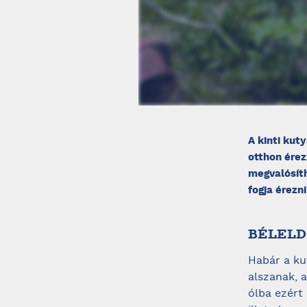
A kinti kut
otthon érez
megvalósít
fogja érezn
BÉLELD
Habár a k
alszanak, 
ólba ezért