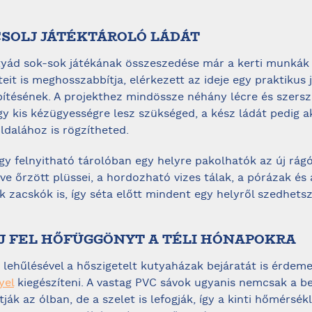
SOLJ JÁTÉKTÁROLÓ LÁDÁT
yád sok-sok játékának összeszedése már a kerti munkák
eit is meghosszabbítja, elérkezett az ideje egy praktikus 
ítésének. A projekthez mindössze néhány lécre és szers
gy kis kézügyességre lesz szükséged, a kész ládát pedig a
ldalához is rögzítheted.
agy felnyitható tárolóban egy helyre pakolhatók az új rág
ve őrzött plüssei, a hordozható vizes tálak, a pórázak és 
k zacskók is, így séta előtt mindent egy helyről szedhetsz
J FEL HŐFÜGGÖNYT A TÉLI HÓNAPOKRA
s lehűlésével a hőszigetelt kutyaházak bejáratát is érdem
yel
kiegészíteni. A vastag PVC sávok ugyanis nemcsak a be
tják az ólban, de a szelet is lefogják, így a kinti hőmérsék