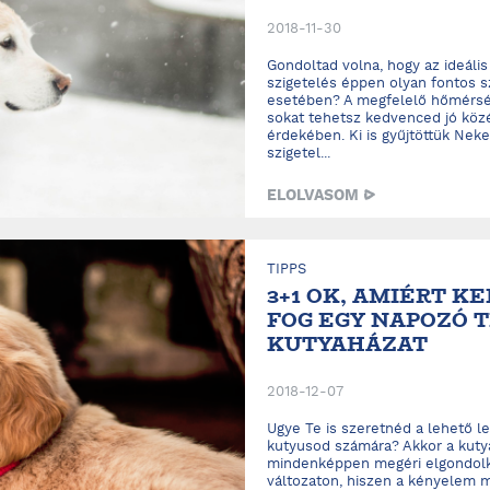
2018-11-30
Gondoltad volna, hogy az ideális
szigetelés éppen olyan fontos s
esetében? A megfelelő hőmérsékl
sokat tehetsz kedvenced jó köz
érdekében. Ki is gyűjtöttük Nek
szigetel...
ELOLVASOM
TIPPS
3+1 OK, AMIÉRT K
FOG EGY NAPOZÓ 
KUTYAHÁZAT
2018-12-07
Ugye Te is szeretnéd a lehető 
kutyusod számára? Akkor a kutya
mindenképpen megéri elgondolk
változaton, hiszen a kényelem m