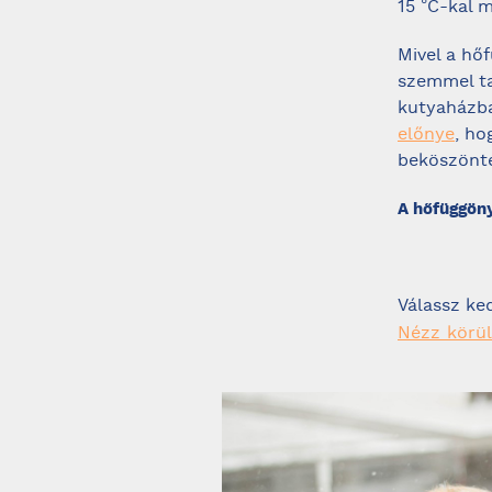
15 °C-kal 
Mivel a hő
szemmel ta
kutyaházba
előnye
, ho
beköszönté
A hőfüggön
Válassz ke
Nézz körül