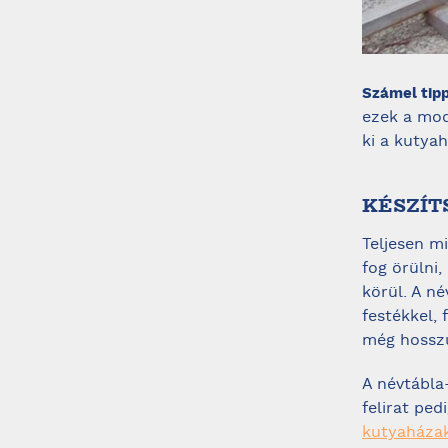
Számel tip
ezek a mod
ki a kutyah
KÉSZÍT
Teljesen m
fog örülni,
körül. A n
festékkel,
még hosszú
A névtábla
felirat ped
kutyaháza