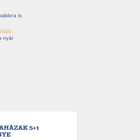
vábbra is
a
gyobb
a nyár
AHÁZAK 5+1
NYE