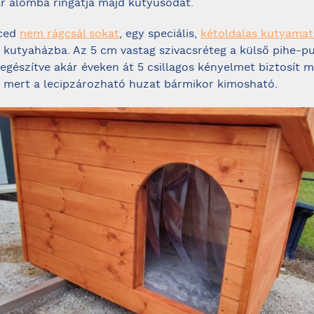
ar álomba ringatja majd kutyusodat.
ced
nem rágcsál sokat
, egy speciális,
kétoldalas kutyamat
a kutyaházba. Az 5 cm vastag szivacsréteg a külső pihe-p
iegészítve akár éveken át 5 csillagos kényelmet biztosít m
 mert a lecipzározható huzat bármikor kimosható.