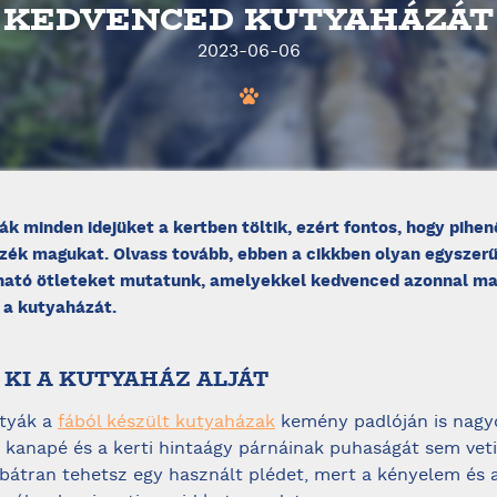
KEDVENCED KUTYAHÁZÁT
2023-06-06
yák minden idejüket a kertben töltik, ezért fontos, hogy pihe
zék magukat. Olvass tovább, ebben a cikkben olyan egyszer
ható ötleteket mutatunk, amelyekkel kedvenced azonnal m
i a kutyaházát.
 KI A KUTYAHÁZ ALJÁT
utyák a
fából készült kutyaházak
kemény padlóján is nagy
a kanapé és a kerti hintaágy párnáinak puhaságát sem vet
 bátran tehetsz egy használt plédet, mert a kényelem és 