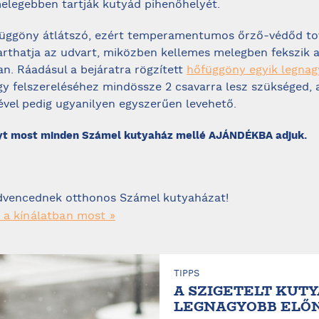
melegebben tartják kutyád pihenőhelyét.
függöny átlátszó, ezért temperamentumos őrző-védőd to
rthatja az udvart, miközben kellemes melegben fekszik 
n. Ráadásul a bejáratra rögzített
hőfüggöny egyik legna
gy felszereléséhez mindössze 2 csavarra lesz szükséged, 
vel pedig ugyanilyen egyszerűen levehető.
yt most minden Számel kutyaház mellé AJÁNDÉKBA adjuk.
dvencednek otthonos Számel kutyaházat!
 a kínálatban most »
TIPPS
A SZIGETELT KUTY
LEGNAGYOBB ELŐ