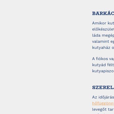
BARKÁC
Amikor kut
előkészület
láda megép
valamint e
kutyaház o
A fiókos v
kutyád félt
kutyapiszo
SZEREL
Az időjárá
hőfüggönn
levegőt tar