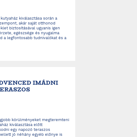
 kutyaház kiválasztása során a
zempont, akár saját otthonod
et biztosításával ugyanis igen
érzete, egészsége és nyugalma
ed a legfontosabb tudnivalókat és a
EDVENCED IMÁDNI
TERASZOS
legjobb körülményeket megteremteni
ház kiválasztása előtt
odni egy napozó teraszos
ellett jó néhány egyéb előnye is