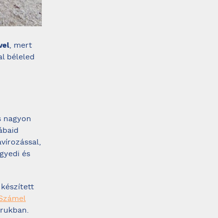
, mert
vel
l béleled
s nagyon
lábaid
vírozással,
gyedi és
készített
Számel
orukban.