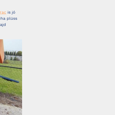
rac
is jó
uha plüss
ajd