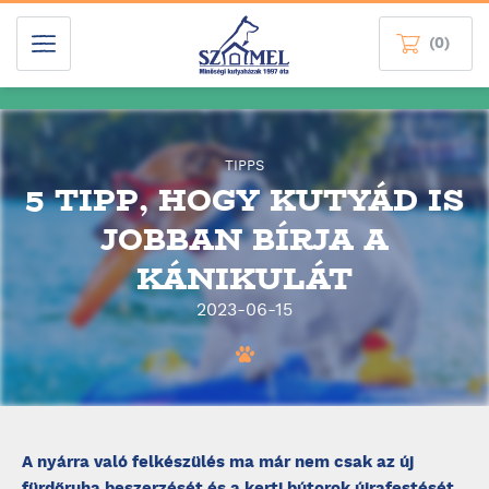
(0)
TIPPS
5 TIPP, HOGY KUTYÁD IS
JOBBAN BÍRJA A
KÁNIKULÁT
2023-06-15
A nyárra való felkészülés ma már nem csak az új
fürdőruha beszerzését és a kerti bútorok újrafestését