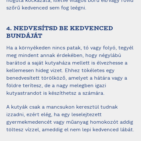
hőguta kockázata, illetve világos bőrű és/vagy rövid
szőrű kedvenced sem fog leégni.
4. NEDVESÍTSD BE KEDVENCED
BUNDÁJÁT
Ha a környékeden nincs patak, tó vagy folyó, tegyél
meg mindent annak érdekében, hogy négylábú
barátod a saját kutyaháza mellett is élvezhesse a
kellemesen hideg vizet. Ehhez tökéletes egy
benedvesített törölköző, amelyet a hátára vagy a
földre terítesz, de a nagy melegben igazi
kutyastrandot is készíthetsz a számára.
A kutyák csak a mancsukon keresztül tudnak
izzadni, ezért elég, ha egy leselejtezett
gyermekmedencét vagy műanyag homokozót addig
töltesz vízzel, ameddig el nem lepi kedvenced lábát.