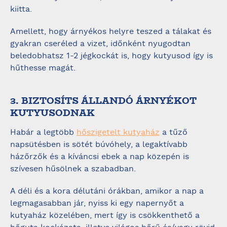
kiitta.
Amellett, hogy árnyékos helyre teszed a tálakat és
gyakran cseréled a vizet, időnként nyugodtan
beledobhatsz 1-2 jégkockát is, hogy kutyusod így is
hűthesse magát.
3. BIZTOSÍTS ÁLLANDÓ ÁRNYÉKOT
KUTYUSODNAK
Habár a legtöbb
hőszigetelt kutyaház
a tűző
napsütésben is sötét búvóhely, a legaktívabb
házőrzők és a kíváncsi ebek a nap közepén is
szívesen hűsölnek a szabadban.
A déli és a kora délutáni órákban, amikor a nap a
legmagasabban jár, nyiss ki egy napernyőt a
kutyaház közelében, mert így is csökkenthető a