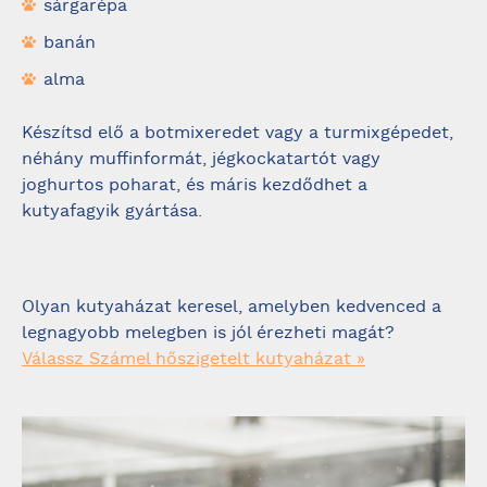
sárgarépa
banán
alma
Készítsd elő a botmixeredet vagy a turmixgépedet,
néhány muffinformát, jégkockatartót vagy
joghurtos poharat, és máris kezdődhet a
kutyafagyik gyártása.
Olyan kutyaházat keresel, amelyben kedvenced a
legnagyobb melegben is jól érezheti magát?
Válassz Számel hőszigetelt kutyaházat »