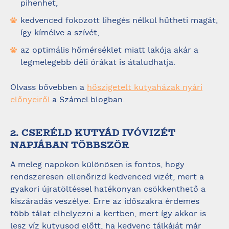
pihenhet,
kedvenced fokozott lihegés nélkül hűtheti magát,
így kímélve a szívét,
az optimális hőmérséklet miatt lakója akár a
legmelegebb déli órákat is átaludhatja.
Olvass bővebben a
hőszigetelt kutyaházak nyári
előnyeiről
a Számel blogban.
2. CSERÉLD KUTYÁD IVÓVIZÉT
NAPJÁBAN TÖBBSZÖR
A meleg napokon különösen is fontos, hogy
rendszeresen ellenőrizd kedvenced vizét, mert a
gyakori újratöltéssel hatékonyan csökkenthető a
kiszáradás veszélye. Erre az időszakra érdemes
több tálat elhelyezni a kertben, mert így akkor is
lesz víz kutyusod előtt, ha kedvenc tálkáját már