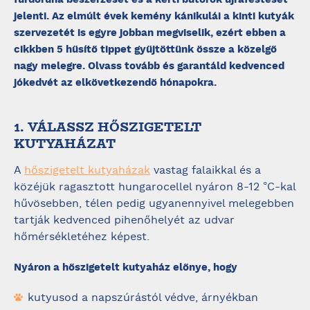
jelenti. Az elmúlt évek kemény kánikulái a kinti kutyák
szervezetét is egyre jobban megviselik, ezért ebben a
cikkben 5 hűsítő tippet gyűjtöttünk össze a közelgő
nagy melegre. Olvass tovább és garantáld kedvenced
jókedvét az elkövetkezendő hónapokra.
1. VÁLASSZ HŐSZIGETELT
KUTYAHÁZAT
A
hőszigetelt kutyaházak
vastag falaikkal és a
közéjük ragasztott hungarocellel nyáron 8-12 °C-kal
hűvösebben, télen pedig ugyanennyivel melegebben
tartják kedvenced pihenőhelyét az udvar
hőmérsékletéhez képest.
Nyáron a hőszigetelt kutyaház előnye, hogy
kutyusod a napszúrástól védve, árnyékban