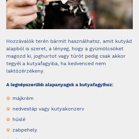
Hozzávalók terén bármit használhatsz, amit kutyád
alapból is szeret, a lényeg, hogy a gyümölcsöket
magozd ki, joghurtot vagy túrót pedig csak akkor
tegyél a kutyafagyiba, ha kedvenced nem
laktózérzékeny.
A legnépszerűbb alapanyagok a kutyafagyihoz:
májkrém
nedvestáp vagy kutyakonzerv
húslé
zabpehely