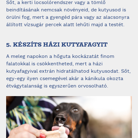
Sőt, a kerti locsolórendszer vagy a tömlő
beindításának nemcsak növényeid, de kutyusod is
örülni fog, mert a gyengéd pára vagy az alacsonyra
állított vízsugár percek alatt lehűti majd a testét.
5. KÉSZÍTS HÁZI KUTYAFAGYIT
A meleg napokon a hőguta kockázatát finom
falatokkal is csökkentheted, mert a házi
kutyafagyival extrán hidratálhatod kutyusodat. Sőt,
egy-egy ilyen csemegével akár a kánikula okozta
étvágytalanság is egyszerűen orvosolható.