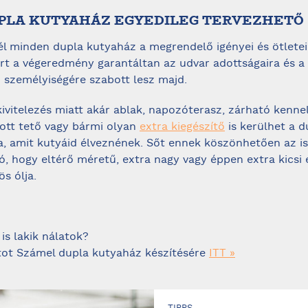
DUPLA KUTYAHÁZ EGYEDILEG TERVEZHETŐ
l minden dupla kutyaház a megrendelő igényei és ötletei
ért a végeredmény garantáltan az udvar adottságaira és a
 személyiségére szabott lesz majd.
kivitelezés miatt akár ablak, napozóterasz, zárható kennel
ott tető vagy bármi olyan
extra kiegészítő
is kerülhet a d
, amit kutyáid élveznének. Sőt ennek köszönhetően az is
, hogy eltérő méretű, extra nagy vagy éppen extra kicsi
s ólja.
is lakik nálatok?
atot Számel dupla kutyaház készítésére
ITT »