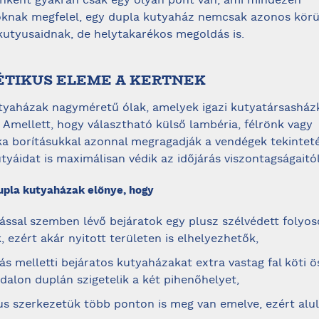
enként gyakran csak egy olyan pont van, ami mindezen
knak megfelel, egy dupla kutyaház nemcsak azonos kör
 kutyusaidnak, de helytakarékos megoldás is.
TÉTIKUS ELEME A KERTNEK
tyaházak nagyméretű ólak, amelyek igazi kutyatársasház
Amellett, hogy választható külső lambéria, félrönk vagy
a borításukkal azonnal megragadják a vendégek tekinteté
utyáidat is maximálisan védik az időjárás viszontagságaitól
upla kutyaházak előnye, hogy
ssal szemben lévő bejáratok egy plusz szélvédett folyos
, ezért akár nyitott területen is elhelyezhetők,
s melletti bejáratos kutyaházakat extra vastag fal köti ös
dalon duplán szigetelik a két pihenőhelyet,
s szerkezetük több ponton is meg van emelve, ezért alu