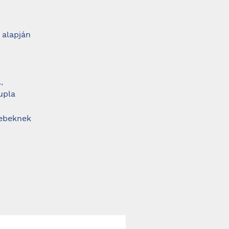
 alapján
,
upla
 ebeknek