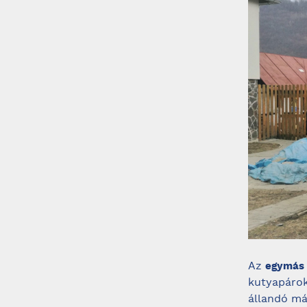
Az
egymás 
kutyapárok
állandó má