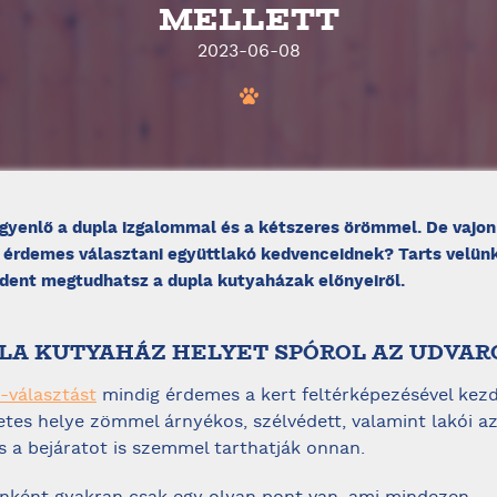
MELLETT
2023-06-08
gyenlő a dupla izgalommal és a kétszeres örömmel. De vajon
érdemes választani együttlakó kedvenceidnek? Tarts velünk
dent megtudhatsz a dupla kutyaházak előnyeiről.
UPLA KUTYAHÁZ HELYET SPÓROL AZ UDVA
-választást
mindig érdemes a kert feltérképezésével kezd
letes helye zömmel árnyékos, szélvédett, valamint lakói a
és a bejáratot is szemmel tarthatják onnan.