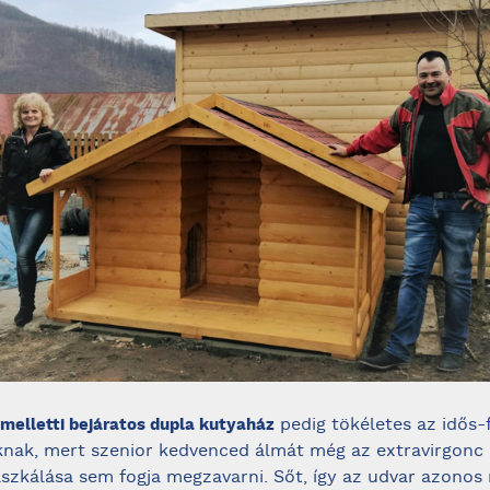
pedig tökéletes az idős-f
melletti bejáratos dupla kutyaház
nak, mert szenior kedvenced álmát még az extravirgonc
szkálása sem fogja megzavarni. Sőt, így az udvar azonos 