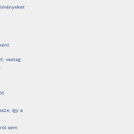
ülményeket
ként
t, vastag
.
ót
sze, így a
lról sem