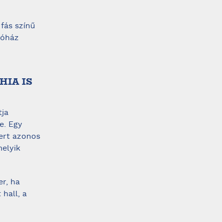
fás színű
kóház
HIA IS
tja
e. Egy
ert azonos
melyik
r, ha
hall, a