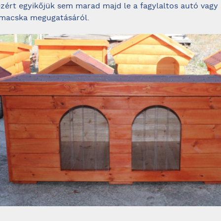
 ezért egyikőjük sem marad majd le a fagylaltos autó vagy
macska megugatásáról.