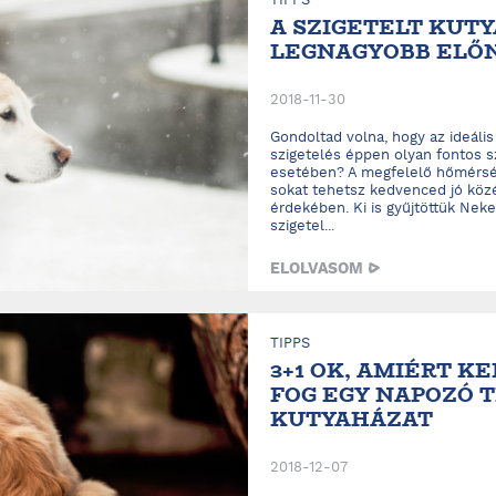
TIPPS
A SZIGETELT KUTY
LEGNAGYOBB ELŐ
2018-11-30
Gondoltad volna, hogy az ideális
szigetelés éppen olyan fontos s
esetében? A megfelelő hőmérsékl
sokat tehetsz kedvenced jó köz
érdekében. Ki is gyűjtöttük Nek
szigetel...
ELOLVASOM
TIPPS
3+1 OK, AMIÉRT K
FOG EGY NAPOZÓ 
KUTYAHÁZAT
2018-12-07