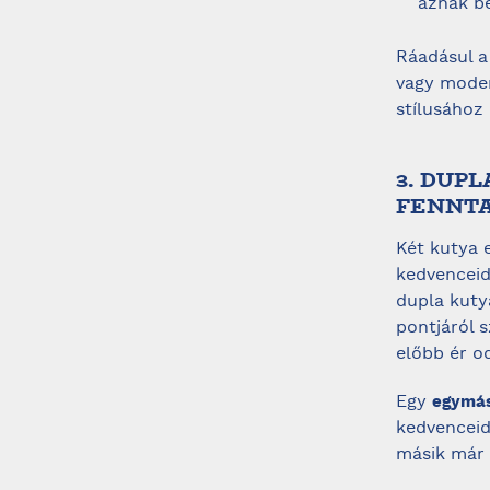
áznak be
Ráadásul a
vagy moder
stílusához 
3. DUP
FENNT
Két kutya 
kedvenceid
dupla kuty
pontjáról 
előbb ér o
Egy
egymás
kedvenceid
másik már 