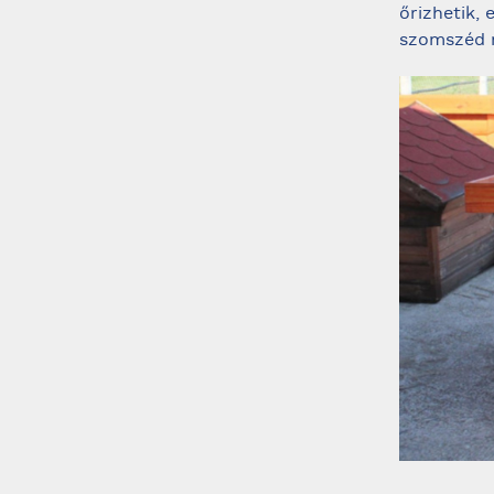
őrizhetik,
szomszéd 