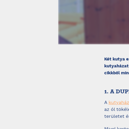
Két kutya e
kutyaházat 
cikkből min
1. A D
A
kutyaház
az ól töké
területet 