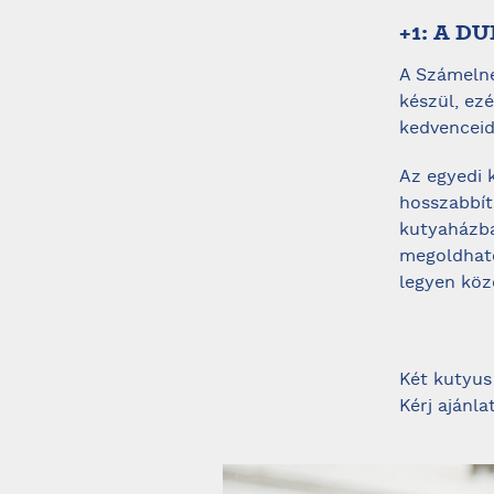
+1: A 
A Számelné
készül, ez
kedvenceid
Az egyedi 
hosszabbít
kutyaházba
megoldható
legyen közö
Két kutyus 
Kérj ajánl