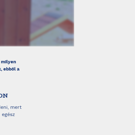
 milyen
, ebből a
RON
eni, mert
z egész