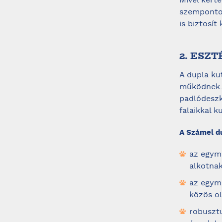
Mivel kert
szemponto
is biztosít
2. ESZ
A dupla ku
működnek. 
padlódeszk
falaikkal k
A Számel d
az egymá
alkotnak
az egymá
közös ol
robusztu