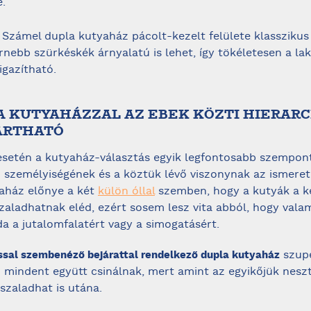
.
 Számel dupla kutyaház pácolt-kezelt felülete klasszikus 
nebb szürkéskék árnyalatú is lehet, így tökéletesen a la
igazítható.
LA KUTYAHÁZZAL AZ EBEK KÖZTI HIERARC
ARTHATÓ
esetén a kutyaház-választás egyik legfontosabb szempon
 személyiségének és a köztük lévő viszonynak az ismeret
aház előnye a két
külön óllal
szemben, hogy a kutyák a k
szaladhatnak eléd, ezért sosem lesz vita abból, hogy vala
da a jutalomfalatért vagy a simogatásért.
szupe
sal szembenéző bejárattal rendelkező dupla kutyaház
 mindent együtt csinálnak, mert amint az egyikőjük neszt 
szaladhat is utána.