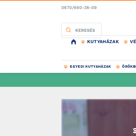
0670/660-36-09
KERESÉS
KUTYAHÁZAK
V
EGYEDI KUTYAHÁZAK
ÖRÖKB