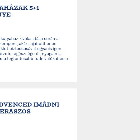
AHÁZAK 5+1
NYE
 kutyaház kiválasztása során a
zempont, akár saját otthonod
et biztosításával ugyanis igen
érzete, egészsége és nyugalma
ed a legfontosabb tudnivalókat és a
EDVENCED IMÁDNI
TERASZOS