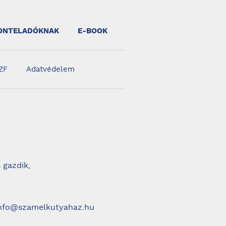
ONTELADÓKNAK
E-BOOK
ZF
Adatvédelem
 gazdik,
 info@szamelkutyahaz.hu