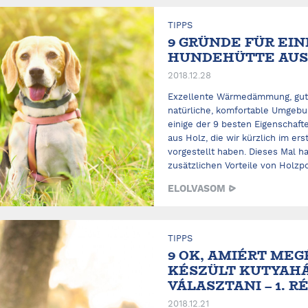
TIPPS
9 GRÜNDE FÜR EIN
HUNDEHÜTTE AUS H
2018.12.28
Exzellente Wärmedämmung, gute
natürliche, komfortable Umgebun
einige der 9 besten Eigenschaf
aus Holz, die wir kürzlich im ers
vorgestellt haben. Dieses Mal h
zusätzlichen Vorteile von Holzpoli
ELOLVASOM
TIPPS
9 OK, AMIÉRT MEG
KÉSZÜLT KUTYAH
VÁLASZTANI – 1. R
2018.12.21