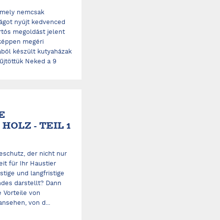
 amely nemcsak
ágot nyújt kedvenced
rtós megoldást jelent
nképpen megéri
ából készült kutyaházak
yűjtöttük Neked a 9
E
OLZ - TEIL 1
schutz, der nicht nur
t für Ihr Haustier
stige und langfristige
des darstellt? Dann
e Vorteile von
nsehen, von d...