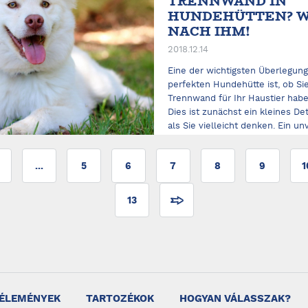
TRENNWAND IN
HUNDEHÜTTEN? W
NACH IHM!
2018.12.14
Eine der wichtigsten Überlegun
perfekten Hundehütte ist, ob S
Trennwand für Ihr Haustier hab
Dies ist zunächst ein kleines Deta
als Sie vielleicht denken. Ein un
Accessoire für Züchter in Ihrem G
ELOLVASOM
...
5
6
7
8
9
1
13
ÉLEMÉNYEK
TARTOZÉKOK
HOGYAN VÁLASSZAK?