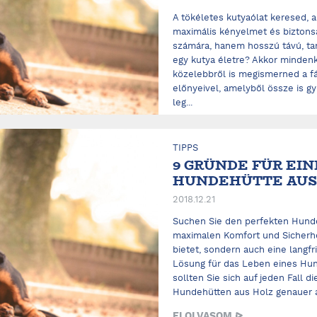
A tökéletes kutyaólat keresed,
maximális kényelmet és biztons
számára, hanem hosszú távú, ta
egy kutya életre? Akkor minde
közelebbről is megismerned a f
előnyeivel, amelyből össze is g
leg...
ELOLVASOM
TIPPS
9 GRÜNDE FÜR EIN
HUNDEHÜTTE AUS H
2018.12.21
Suchen Sie den perfekten Hunde
maximalen Komfort und Sicherhei
bietet, sondern auch eine langfri
Lösung für das Leben eines Hun
sollten Sie sich auf jeden Fall di
Hundehütten aus Holz genauer a
ELOLVASOM