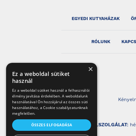
EGYEDI KUTYAHÁZAK
Ö
RÓLUNK
KAPC
×
Ez a weboldal sütiket
használ
Ez a weboldal sütiket használ a felhasználói
élmény javítása érdekében. A weboldalunk
Kényelm
használatával Ön hozzájárul az összes süti
használatához, a Cookie szabályzatunknak
megfelelően.
ÜGYFÉLSZOLGÁLAT:
hé
ÖSSZES ELFOGADÁSA