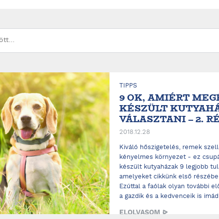
TIPPS
9 OK, AMIÉRT MEG
KÉSZÜLT KUTYAH
VÁLASZTANI – 2. R
2018.12.28
Kiváló hőszigetelés, remek szel
kényelmes környezet - ez csupá
készült kutyaházak 9 legjobb tu
amelyeket cikkünk első részéb
Ezúttal a faólak olyan további elő
a gazdik és a kedvenceik is imádn
ELOLVASOM