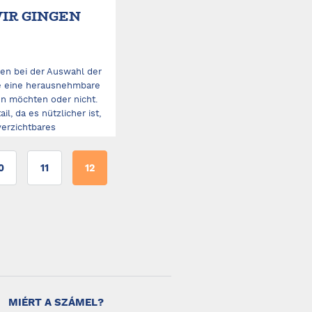
IR GINGEN
gen bei der Auswahl der
ie eine herausnehmbare
en möchten oder nicht.
il, da es nützlicher ist,
verzichtbares
...
0
11
12
MIÉRT A SZÁMEL?