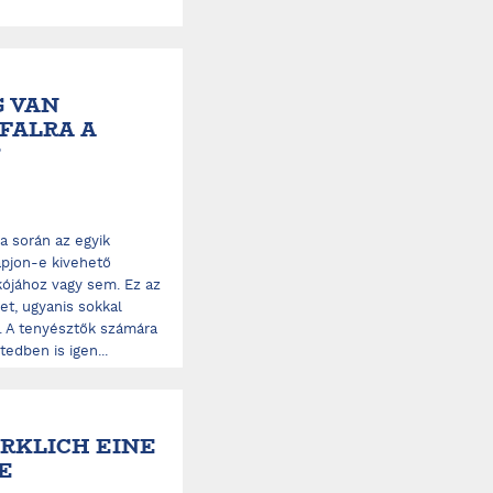
 VAN
FALRA A
?
a során az egyik
pjon-e kivehető
kójához vagy sem. Ez az
et, ugyanis sokkal
. A tenyésztők számára
edben is igen...
IRKLICH EINE
E