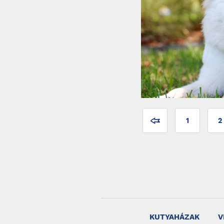
1
2
KUTYAHÁZAK
V