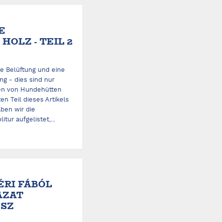
E
OLZ - TEIL 2
 Belüftung und eine
g - dies sind nur
ten von Hundehütten
ten Teil dieses Artikels
aben wir die
tur aufgelistet,...
ÉRI FÁBÓL
ÁZAT
ÉSZ