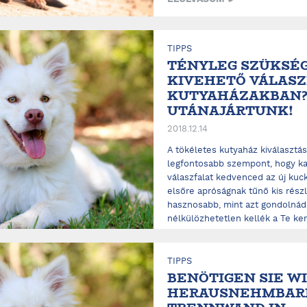
TIPPS
TÉNYLEG SZÜKSÉG
KIVEHETŐ VÁLASZ
KUTYAHÁZAKBAN
UTÁNAJÁRTUNK!
2018.12.14
A tökéletes kutyaház kiválasztás
legfontosabb szempont, hogy ka
válaszfalat kedvenced az új kuc
elsőre apróságnak tűnő kis részl
hasznosabb, mint azt gondolnád
nélkülözhetetlen kellék a Te kert
ELOLVASOM
TIPPS
BENÖTIGEN SIE W
HERAUSNEHMBAR