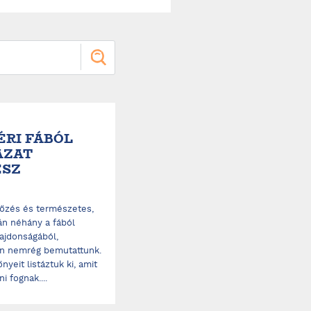
ÉRI FÁBÓL
ÁZAT
ÉSZ
lőzés és természetes,
n néhány a fából
lajdonságából,
en nemrég bemutattunk.
nyeit listáztuk ki, amit
i fognak....